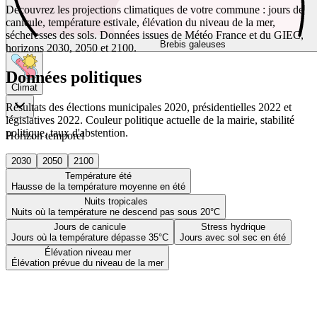
Découvrez les projections climatiques de votre commune : jours de
canicule, température estivale, élévation du niveau de la mer,
sécheresses des sols. Données issues de Météo France et du GIEC,
Brebis galeuses
horizons 2030, 2050 et 2100.
Données politiques
Climat
Résultats des élections municipales 2020, présidentielles 2022 et
législatives 2022. Couleur politique actuelle de la mairie, stabilité
politique, taux d'abstention.
Horizon temporel
2030
2050
2100
Température été
Hausse de la température moyenne en été
Nuits tropicales
Nuits où la température ne descend pas sous 20°C
Jours de canicule
Stress hydrique
Jours où la température dépasse 35°C
Jours avec sol sec en été
Élévation niveau mer
Élévation prévue du niveau de la mer