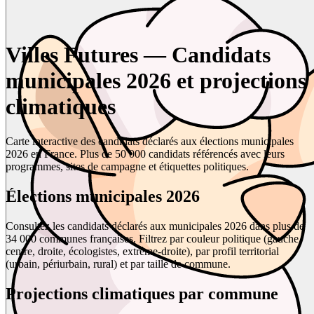
Villes Futures — Candidats
municipales 2026 et projections
climatiques
Carte interactive des candidats déclarés aux élections municipales
2026 en France. Plus de 50 000 candidats référencés avec leurs
programmes, sites de campagne et étiquettes politiques.
Élections municipales 2026
Consultez les candidats déclarés aux municipales 2026 dans plus de
34 000 communes françaises. Filtrez par couleur politique (gauche,
centre, droite, écologistes, extrême-droite), par profil territorial
(urbain, périurbain, rural) et par taille de commune.
Projections climatiques par commune