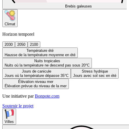
Brebis galeuses
Climat
Horizon temporel
2030
2050
2100
Température été
Hausse de la température moyenne en été
Nuits tropicales
Nuits où la température ne descend pas sous 20°C
Jours de canicule
Stress hydrique
Jours où la température dépasse 35°C
Jours avec sol sec en été
Élévation niveau mer
Élévation prévue du niveau de la mer
Une initiative par
Bonpote.com
Soutenir le projet
Villes