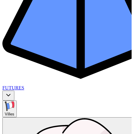
FUTURES
Villes