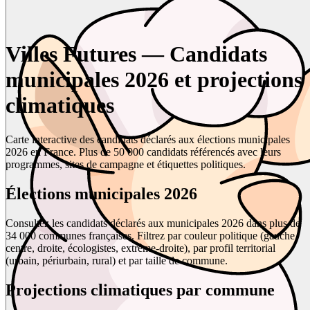
Villes Futures — Candidats
municipales 2026 et projections
climatiques
Carte interactive des candidats déclarés aux élections municipales
2026 en France. Plus de 50 000 candidats référencés avec leurs
programmes, sites de campagne et étiquettes politiques.
Élections municipales 2026
Consultez les candidats déclarés aux municipales 2026 dans plus de
34 000 communes françaises. Filtrez par couleur politique (gauche,
centre, droite, écologistes, extrême-droite), par profil territorial
(urbain, périurbain, rural) et par taille de commune.
Projections climatiques par commune