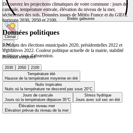
Découvrez les projections climatiques de votre commune : jours de
canicule, température estivale, élévation du niveau de la mer,
sécheresses des sols. Données issues de Météo France et du GIEC,
Brebis galeuses
horizons 2030, 2050 et 2100.
Données politiques
Climat
Résultats des élections municipales 2020, présidentielles 2022 et
législatives 2022. Couleur politique actuelle de la mairie, stabilité
politique, taux d'abstention.
Horizon temporel
2030
2050
2100
Température été
Hausse de la température moyenne en été
Nuits tropicales
Nuits où la température ne descend pas sous 20°C
Jours de canicule
Stress hydrique
Jours où la température dépasse 35°C
Jours avec sol sec en été
Élévation niveau mer
Élévation prévue du niveau de la mer