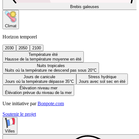
Brebis galeuses
Climat
Horizon temporel
2030
2050
2100
Température été
Hausse de la température moyenne en été
Nuits tropicales
Nuits où la température ne descend pas sous 20°C
Jours de canicule
Stress hydrique
Jours où la température dépasse 35°C
Jours avec sol sec en été
Élévation niveau mer
Élévation prévue du niveau de la mer
Une initiative par
Bonpote.com
Soutenir le projet
Villes