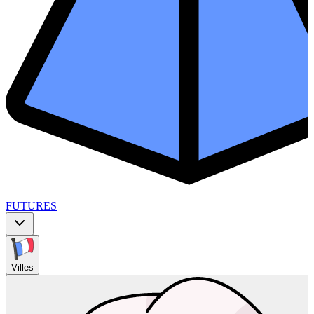
FUTURES
Villes