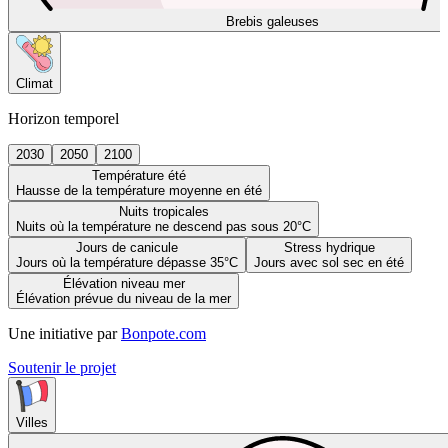
Brebis galeuses
Climat
Horizon temporel
2030
2050
2100
Température été
Hausse de la température moyenne en été
Nuits tropicales
Nuits où la température ne descend pas sous 20°C
Jours de canicule
Stress hydrique
Jours où la température dépasse 35°C
Jours avec sol sec en été
Élévation niveau mer
Élévation prévue du niveau de la mer
Une initiative par
Bonpote.com
Soutenir le projet
Villes