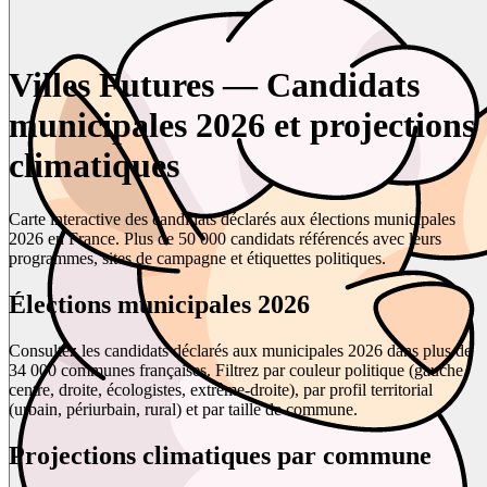
Villes Futures — Candidats
municipales 2026 et projections
climatiques
Carte interactive des candidats déclarés aux élections municipales
2026 en France. Plus de 50 000 candidats référencés avec leurs
programmes, sites de campagne et étiquettes politiques.
Élections municipales 2026
Consultez les candidats déclarés aux municipales 2026 dans plus de
34 000 communes françaises. Filtrez par couleur politique (gauche,
centre, droite, écologistes, extrême-droite), par profil territorial
(urbain, périurbain, rural) et par taille de commune.
Projections climatiques par commune