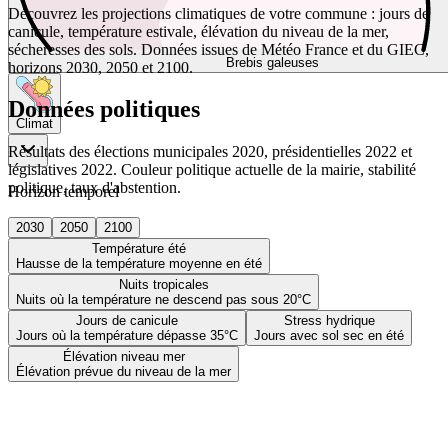
Découvrez les projections climatiques de votre commune : jours de
canicule, température estivale, élévation du niveau de la mer,
sécheresses des sols. Données issues de Météo France et du GIEC,
Brebis galeuses
horizons 2030, 2050 et 2100.
Données politiques
Climat
Résultats des élections municipales 2020, présidentielles 2022 et
législatives 2022. Couleur politique actuelle de la mairie, stabilité
politique, taux d'abstention.
Horizon temporel
2030
2050
2100
Température été
Hausse de la température moyenne en été
Nuits tropicales
Nuits où la température ne descend pas sous 20°C
Jours de canicule
Stress hydrique
Jours où la température dépasse 35°C
Jours avec sol sec en été
Élévation niveau mer
Élévation prévue du niveau de la mer