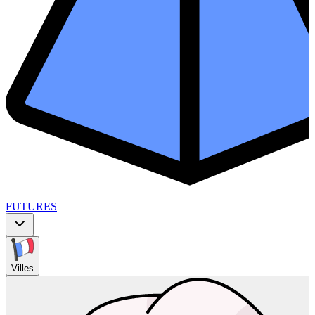
FUTURES
Villes