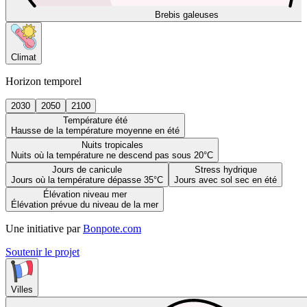
Brebis galeuses
Climat
Horizon temporel
2030
2050
2100
Température été
Hausse de la température moyenne en été
Nuits tropicales
Nuits où la température ne descend pas sous 20°C
Jours de canicule
Stress hydrique
Jours où la température dépasse 35°C
Jours avec sol sec en été
Élévation niveau mer
Élévation prévue du niveau de la mer
Une initiative par
Bonpote.com
Soutenir le projet
Villes