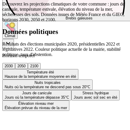
Découvrez les projections climatiques de votre commune : jours de
canicule, température estivale, élévation du niveau de la mer,
sécheresses des sols. Données issues de Météo France et du GIEC,
Brebis galeuses
horizons 2030, 2050 et 2100.
Données politiques
Climat
Résultats des élections municipales 2020, présidentielles 2022 et
législatives 2022. Couleur politique actuelle de la mairie, stabilité
politique, taux d'abstention.
Horizon temporel
2030
2050
2100
Température été
Hausse de la température moyenne en été
Nuits tropicales
Nuits où la température ne descend pas sous 20°C
Jours de canicule
Stress hydrique
Jours où la température dépasse 35°C
Jours avec sol sec en été
Élévation niveau mer
Élévation prévue du niveau de la mer