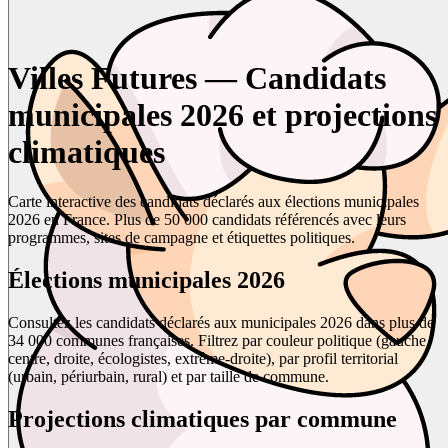
Villes Futures — Candidats
municipales 2026 et projections
climatiques
Carte interactive des candidats déclarés aux élections municipales
2026 en France. Plus de 50 000 candidats référencés avec leurs
programmes, sites de campagne et étiquettes politiques.
Élections municipales 2026
Consultez les candidats déclarés aux municipales 2026 dans plus de
34 000 communes françaises. Filtrez par couleur politique (gauche,
centre, droite, écologistes, extrême-droite), par profil territorial
(urbain, périurbain, rural) et par taille de commune.
Projections climatiques par commune