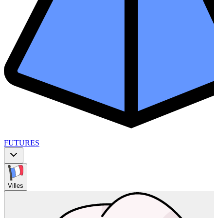
FUTURES
Villes