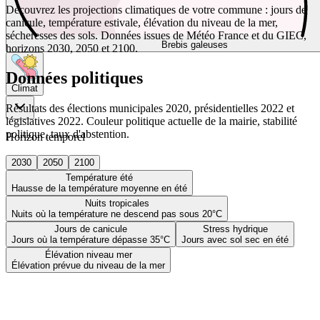
Découvrez les projections climatiques de votre commune : jours de
canicule, température estivale, élévation du niveau de la mer,
sécheresses des sols. Données issues de Météo France et du GIEC,
Brebis galeuses
horizons 2030, 2050 et 2100.
Données politiques
Climat
Résultats des élections municipales 2020, présidentielles 2022 et
législatives 2022. Couleur politique actuelle de la mairie, stabilité
politique, taux d'abstention.
Horizon temporel
2030
2050
2100
Température été
Hausse de la température moyenne en été
Nuits tropicales
Nuits où la température ne descend pas sous 20°C
Jours de canicule
Stress hydrique
Jours où la température dépasse 35°C
Jours avec sol sec en été
Élévation niveau mer
Élévation prévue du niveau de la mer