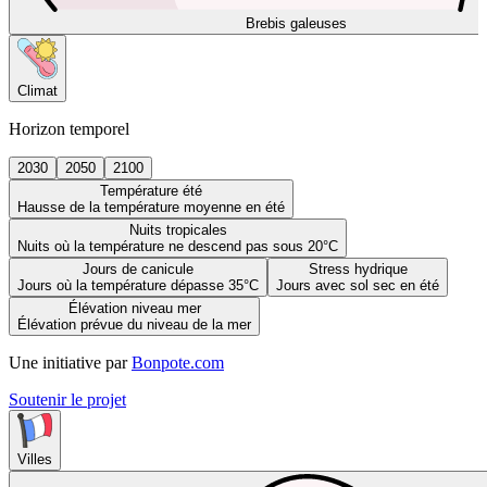
Brebis galeuses
Climat
Horizon temporel
2030
2050
2100
Température été
Hausse de la température moyenne en été
Nuits tropicales
Nuits où la température ne descend pas sous 20°C
Jours de canicule
Stress hydrique
Jours où la température dépasse 35°C
Jours avec sol sec en été
Élévation niveau mer
Élévation prévue du niveau de la mer
Une initiative par
Bonpote.com
Soutenir le projet
Villes