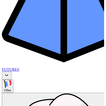
FUTURES
Villes