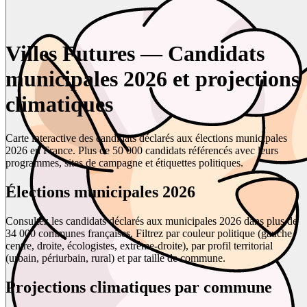
Villes Futures — Candidats
municipales 2026 et projections
climatiques
Carte interactive des candidats déclarés aux élections municipales
2026 en France. Plus de 50 000 candidats référencés avec leurs
programmes, sites de campagne et étiquettes politiques.
Élections municipales 2026
Consultez les candidats déclarés aux municipales 2026 dans plus de
34 000 communes françaises. Filtrez par couleur politique (gauche,
centre, droite, écologistes, extrême-droite), par profil territorial
(urbain, périurbain, rural) et par taille de commune.
Projections climatiques par commune