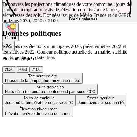
Découvrez les projections climatiques de votre commune : jours de
canicule, température estivale, élévation du niveau de la mer,
sécheresses des sols. Données issues de Météo France et du GIEC,
Brebis galeuses
horizons 2030, 2050 et 2100.
Données politiques
Climat
Résultats des élections municipales 2020, présidentielles 2022 et
législatives 2022. Couleur politique actuelle de la mairie, stabilité
politique, taux d'abstention.
Horizon temporel
2030
2050
2100
Température été
Hausse de la température moyenne en été
Nuits tropicales
Nuits où la température ne descend pas sous 20°C
Jours de canicule
Stress hydrique
Jours où la température dépasse 35°C
Jours avec sol sec en été
Élévation niveau mer
Élévation prévue du niveau de la mer