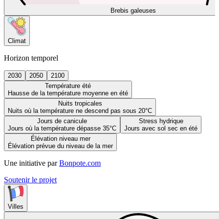
Brebis galeuses
Climat
Horizon temporel
2030
2050
2100
Température été
Hausse de la température moyenne en été
Nuits tropicales
Nuits où la température ne descend pas sous 20°C
Jours de canicule
Stress hydrique
Jours où la température dépasse 35°C
Jours avec sol sec en été
Élévation niveau mer
Élévation prévue du niveau de la mer
Une initiative par
Bonpote.com
Soutenir le projet
Villes