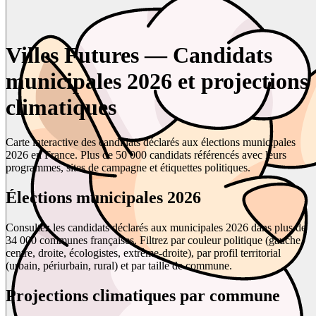
Villes Futures — Candidats
municipales 2026 et projections
climatiques
Carte interactive des candidats déclarés aux élections municipales
2026 en France. Plus de 50 000 candidats référencés avec leurs
programmes, sites de campagne et étiquettes politiques.
Élections municipales 2026
Consultez les candidats déclarés aux municipales 2026 dans plus de
34 000 communes françaises. Filtrez par couleur politique (gauche,
centre, droite, écologistes, extrême-droite), par profil territorial
(urbain, périurbain, rural) et par taille de commune.
Projections climatiques par commune