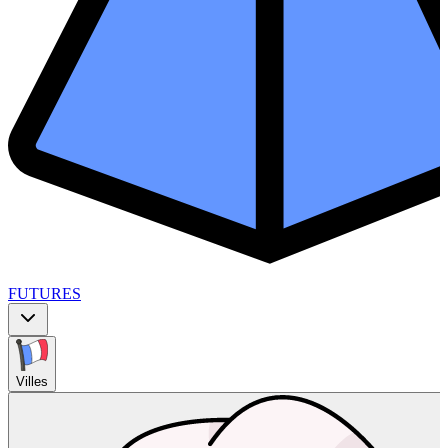
FUTURES
Villes