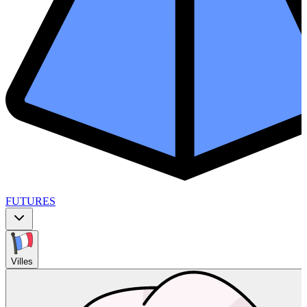
FUTURES
Villes