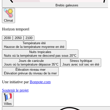
Brebis galeuses
Climat
Horizon temporel
2030
2050
2100
Température été
Hausse de la température moyenne en été
Nuits tropicales
Nuits où la température ne descend pas sous 20°C
Jours de canicule
Stress hydrique
Jours où la température dépasse 35°C
Jours avec sol sec en été
Élévation niveau mer
Élévation prévue du niveau de la mer
Une initiative par
Bonpote.com
Soutenir le projet
Villes