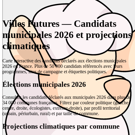
Villes Futures — Candidats
municipales 2026 et projections
climatiques
Carte interactive des candidats déclarés aux élections municipales
2026 en France. Plus de 50 000 candidats référencés avec leurs
programmes, sites de campagne et étiquettes politiques.
Élections municipales 2026
Consultez les candidats déclarés aux municipales 2026 dans plus de
34 000 communes françaises. Filtrez par couleur politique (gauche,
centre, droite, écologistes, extrême-droite), par profil territorial
(urbain, périurbain, rural) et par taille de commune.
Projections climatiques par commune