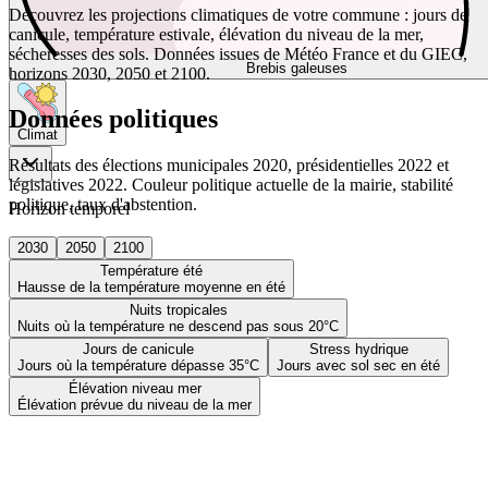
Découvrez les projections climatiques de votre commune : jours de
canicule, température estivale, élévation du niveau de la mer,
sécheresses des sols. Données issues de Météo France et du GIEC,
Brebis galeuses
horizons 2030, 2050 et 2100.
Données politiques
Climat
Résultats des élections municipales 2020, présidentielles 2022 et
législatives 2022. Couleur politique actuelle de la mairie, stabilité
politique, taux d'abstention.
Horizon temporel
2030
2050
2100
Température été
Hausse de la température moyenne en été
Nuits tropicales
Nuits où la température ne descend pas sous 20°C
Jours de canicule
Stress hydrique
Jours où la température dépasse 35°C
Jours avec sol sec en été
Élévation niveau mer
Élévation prévue du niveau de la mer