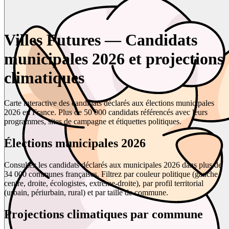
Villes Futures — Candidats
municipales 2026 et projections
climatiques
Carte interactive des candidats déclarés aux élections municipales
2026 en France. Plus de 50 000 candidats référencés avec leurs
programmes, sites de campagne et étiquettes politiques.
Élections municipales 2026
Consultez les candidats déclarés aux municipales 2026 dans plus de
34 000 communes françaises. Filtrez par couleur politique (gauche,
centre, droite, écologistes, extrême-droite), par profil territorial
(urbain, périurbain, rural) et par taille de commune.
Projections climatiques par commune