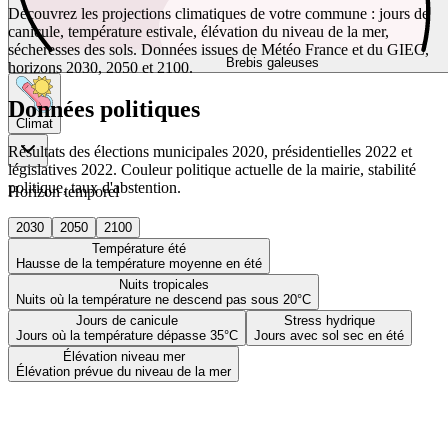
Découvrez les projections climatiques de votre commune : jours de
canicule, température estivale, élévation du niveau de la mer,
sécheresses des sols. Données issues de Météo France et du GIEC,
Brebis galeuses
horizons 2030, 2050 et 2100.
Données politiques
Climat
Résultats des élections municipales 2020, présidentielles 2022 et
législatives 2022. Couleur politique actuelle de la mairie, stabilité
politique, taux d'abstention.
Horizon temporel
2030
2050
2100
Température été
Hausse de la température moyenne en été
Nuits tropicales
Nuits où la température ne descend pas sous 20°C
Jours de canicule
Stress hydrique
Jours où la température dépasse 35°C
Jours avec sol sec en été
Élévation niveau mer
Élévation prévue du niveau de la mer