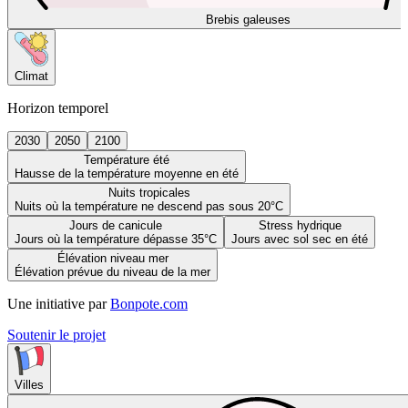
Brebis galeuses
Climat
Horizon temporel
2030
2050
2100
Température été
Hausse de la température moyenne en été
Nuits tropicales
Nuits où la température ne descend pas sous 20°C
Jours de canicule
Stress hydrique
Jours où la température dépasse 35°C
Jours avec sol sec en été
Élévation niveau mer
Élévation prévue du niveau de la mer
Une initiative par
Bonpote.com
Soutenir le projet
Villes