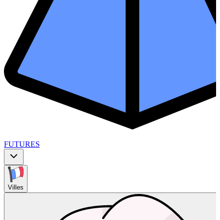
FUTURES
Villes