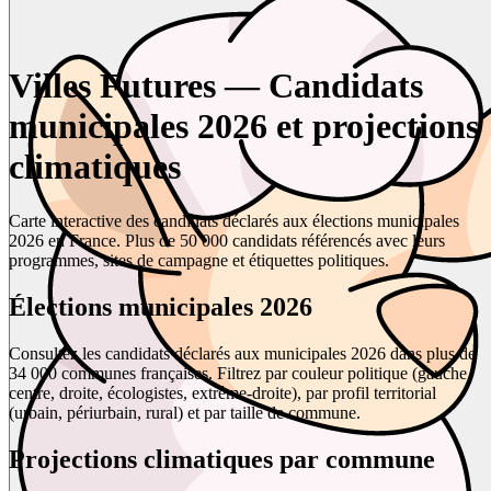
Villes Futures — Candidats
municipales 2026 et projections
climatiques
Carte interactive des candidats déclarés aux élections municipales
2026 en France. Plus de 50 000 candidats référencés avec leurs
programmes, sites de campagne et étiquettes politiques.
Élections municipales 2026
Consultez les candidats déclarés aux municipales 2026 dans plus de
34 000 communes françaises. Filtrez par couleur politique (gauche,
centre, droite, écologistes, extrême-droite), par profil territorial
(urbain, périurbain, rural) et par taille de commune.
Projections climatiques par commune