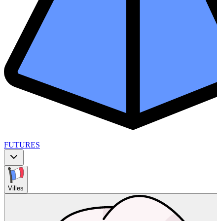
FUTURES
Villes