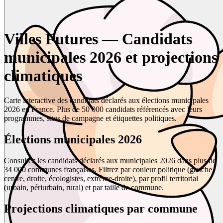
Villes Futures — Candidats
municipales 2026 et projections
climatiques
Carte interactive des candidats déclarés aux élections municipales
2026 en France. Plus de 50 000 candidats référencés avec leurs
programmes, sites de campagne et étiquettes politiques.
Élections municipales 2026
Consultez les candidats déclarés aux municipales 2026 dans plus de
34 000 communes françaises. Filtrez par couleur politique (gauche,
centre, droite, écologistes, extrême-droite), par profil territorial
(urbain, périurbain, rural) et par taille de commune.
Projections climatiques par commune