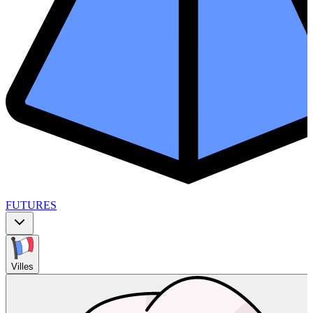
FUTURES
Villes