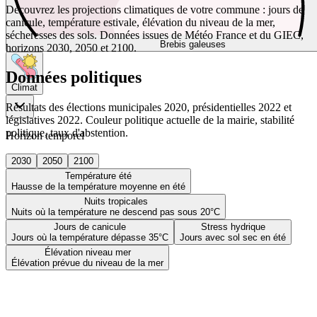
Découvrez les projections climatiques de votre commune : jours de
canicule, température estivale, élévation du niveau de la mer,
sécheresses des sols. Données issues de Météo France et du GIEC,
Brebis galeuses
horizons 2030, 2050 et 2100.
Données politiques
Climat
Résultats des élections municipales 2020, présidentielles 2022 et
législatives 2022. Couleur politique actuelle de la mairie, stabilité
politique, taux d'abstention.
Horizon temporel
2030
2050
2100
Température été
Hausse de la température moyenne en été
Nuits tropicales
Nuits où la température ne descend pas sous 20°C
Jours de canicule
Stress hydrique
Jours où la température dépasse 35°C
Jours avec sol sec en été
Élévation niveau mer
Élévation prévue du niveau de la mer