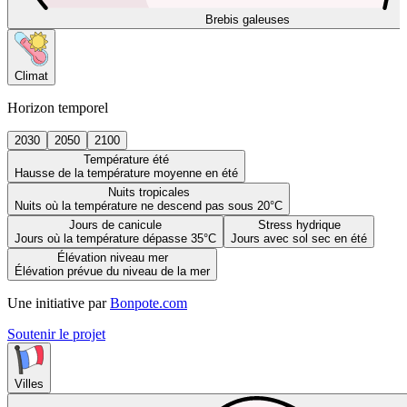
Brebis galeuses
Climat
Horizon temporel
2030
2050
2100
Température été
Hausse de la température moyenne en été
Nuits tropicales
Nuits où la température ne descend pas sous 20°C
Jours de canicule
Stress hydrique
Jours où la température dépasse 35°C
Jours avec sol sec en été
Élévation niveau mer
Élévation prévue du niveau de la mer
Une initiative par
Bonpote.com
Soutenir le projet
Villes