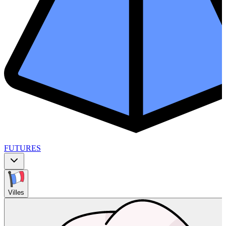
FUTURES
Villes