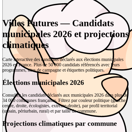
Villes Futures — Candidats
municipales 2026 et projections
climatiques
Carte interactive des candidats déclarés aux élections municipales
2026 en France. Plus de 50 000 candidats référencés avec leurs
programmes, sites de campagne et étiquettes politiques.
Élections municipales 2026
Consultez les candidats déclarés aux municipales 2026 dans plus de
34 000 communes françaises. Filtrez par couleur politique (gauche,
centre, droite, écologistes, extrême-droite), par profil territorial
(urbain, périurbain, rural) et par taille de commune.
Projections climatiques par commune