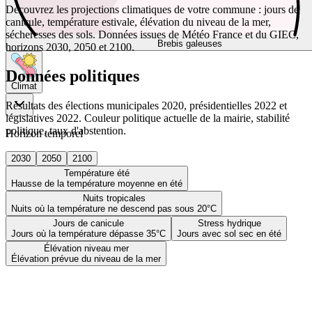
Découvrez les projections climatiques de votre commune : jours de
canicule, température estivale, élévation du niveau de la mer,
sécheresses des sols. Données issues de Météo France et du GIEC,
Brebis galeuses
horizons 2030, 2050 et 2100.
Données politiques
Climat
Résultats des élections municipales 2020, présidentielles 2022 et
législatives 2022. Couleur politique actuelle de la mairie, stabilité
politique, taux d'abstention.
Horizon temporel
2030
2050
2100
Température été
Hausse de la température moyenne en été
Nuits tropicales
Nuits où la température ne descend pas sous 20°C
Jours de canicule
Stress hydrique
Jours où la température dépasse 35°C
Jours avec sol sec en été
Élévation niveau mer
Élévation prévue du niveau de la mer