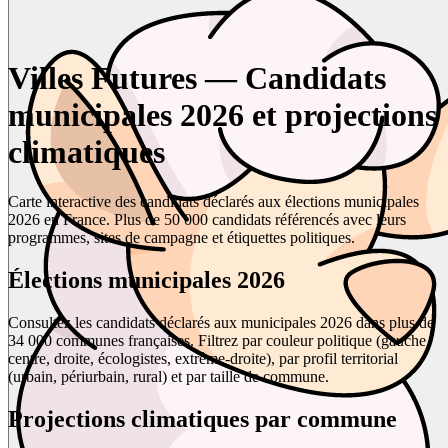
Villes Futures — Candidats
municipales 2026 et projections
climatiques
Carte interactive des candidats déclarés aux élections municipales
2026 en France. Plus de 50 000 candidats référencés avec leurs
programmes, sites de campagne et étiquettes politiques.
Élections municipales 2026
Consultez les candidats déclarés aux municipales 2026 dans plus de
34 000 communes françaises. Filtrez par couleur politique (gauche,
centre, droite, écologistes, extrême-droite), par profil territorial
(urbain, périurbain, rural) et par taille de commune.
Projections climatiques par commune