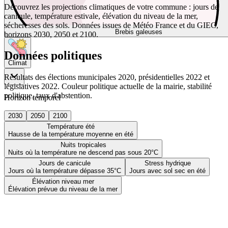
Découvrez les projections climatiques de votre commune : jours de
canicule, température estivale, élévation du niveau de la mer,
sécheresses des sols. Données issues de Météo France et du GIEC,
Brebis galeuses
horizons 2030, 2050 et 2100.
Données politiques
Climat
Résultats des élections municipales 2020, présidentielles 2022 et
législatives 2022. Couleur politique actuelle de la mairie, stabilité
politique, taux d'abstention.
Horizon temporel
2030
2050
2100
Température été
Hausse de la température moyenne en été
Nuits tropicales
Nuits où la température ne descend pas sous 20°C
Jours de canicule
Stress hydrique
Jours où la température dépasse 35°C
Jours avec sol sec en été
Élévation niveau mer
Élévation prévue du niveau de la mer