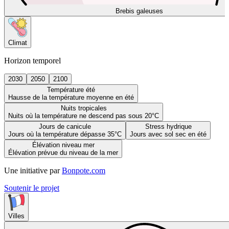
Brebis galeuses
Climat
Horizon temporel
2030
2050
2100
Température été
Hausse de la température moyenne en été
Nuits tropicales
Nuits où la température ne descend pas sous 20°C
Jours de canicule
Stress hydrique
Jours où la température dépasse 35°C
Jours avec sol sec en été
Élévation niveau mer
Élévation prévue du niveau de la mer
Une initiative par
Bonpote.com
Soutenir le projet
Villes