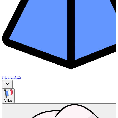
FUTURES
Villes