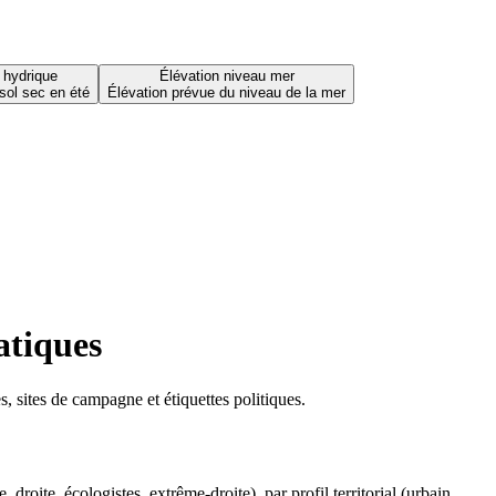
 hydrique
Élévation niveau mer
sol sec en été
Élévation prévue du niveau de la mer
atiques
 sites de campagne et étiquettes politiques.
oite, écologistes, extrême-droite), par profil territorial (urbain,