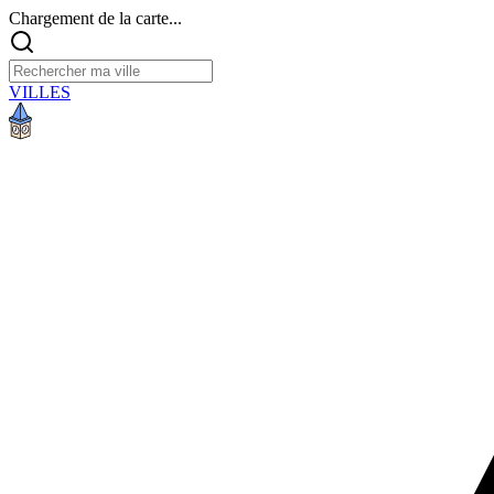
Chargement de la carte...
VILLES