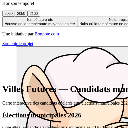
Horizon temporel
2030
2050
2100
Température été
Nuits tropic
Hausse de la température moyenne en été
Nuits où la température ne 
Une initiative par
Bonpote.com
Soutenir le projet
Villes Futures — Candidats muni
Carte interactive des candidats déclarés aux élections municipales 20
Élections municipales 2026
Consultez les candidats déclarés aux municipales 2026 dans plus de 34 0