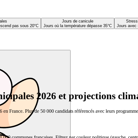
ales
Jours de canicule
Stress
descend pas sous 20°C
Jours où la température dépasse 35°C
Jours avec 
cipales 2026 et projections clim
26 en France. Plus de 50 000 candidats référencés avec leurs programmes,
00 communes françaises. Filtrez par couleur politique (gauche, centre, dr