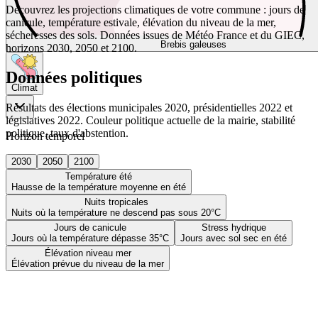
Découvrez les projections climatiques de votre commune : jours de
canicule, température estivale, élévation du niveau de la mer,
sécheresses des sols. Données issues de Météo France et du GIEC,
Brebis galeuses
horizons 2030, 2050 et 2100.
Données politiques
Climat
Résultats des élections municipales 2020, présidentielles 2022 et
législatives 2022. Couleur politique actuelle de la mairie, stabilité
politique, taux d'abstention.
Horizon temporel
2030
2050
2100
Température été
Hausse de la température moyenne en été
Nuits tropicales
Nuits où la température ne descend pas sous 20°C
Jours de canicule
Stress hydrique
Jours où la température dépasse 35°C
Jours avec sol sec en été
Élévation niveau mer
Élévation prévue du niveau de la mer