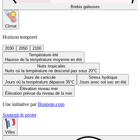
Brebis galeuses
Climat
Horizon temporel
2030
2050
2100
Température été
Hausse de la température moyenne en été
Nuits tropicales
Nuits où la température ne descend pas sous 20°C
Jours de canicule
Stress hydrique
Jours où la température dépasse 35°C
Jours avec sol sec en été
Élévation niveau mer
Élévation prévue du niveau de la mer
Une initiative par
Bonpote.com
Soutenir le projet
Villes