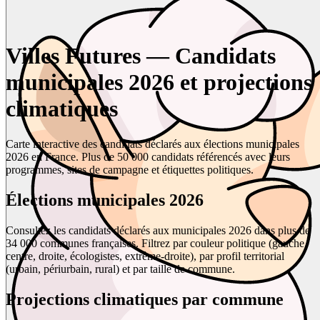
Villes Futures — Candidats
municipales 2026 et projections
climatiques
Carte interactive des candidats déclarés aux élections municipales
2026 en France. Plus de 50 000 candidats référencés avec leurs
programmes, sites de campagne et étiquettes politiques.
Élections municipales 2026
Consultez les candidats déclarés aux municipales 2026 dans plus de
34 000 communes françaises. Filtrez par couleur politique (gauche,
centre, droite, écologistes, extrême-droite), par profil territorial
(urbain, périurbain, rural) et par taille de commune.
Projections climatiques par commune