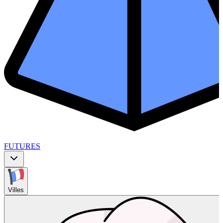
FUTURES
Villes