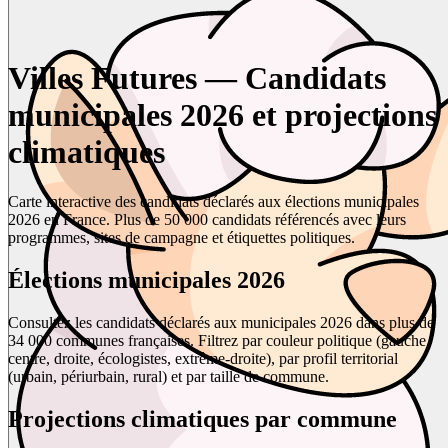
Villes Futures — Candidats
municipales 2026 et projections
climatiques
Carte interactive des candidats déclarés aux élections municipales
2026 en France. Plus de 50 000 candidats référencés avec leurs
programmes, sites de campagne et étiquettes politiques.
Élections municipales 2026
Consultez les candidats déclarés aux municipales 2026 dans plus de
34 000 communes françaises. Filtrez par couleur politique (gauche,
centre, droite, écologistes, extrême-droite), par profil territorial
(urbain, périurbain, rural) et par taille de commune.
Projections climatiques par commune