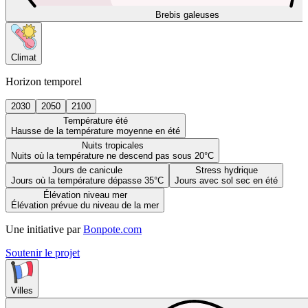
Brebis galeuses
Climat
Horizon temporel
2030
2050
2100
Température été
Hausse de la température moyenne en été
Nuits tropicales
Nuits où la température ne descend pas sous 20°C
Jours de canicule
Stress hydrique
Jours où la température dépasse 35°C
Jours avec sol sec en été
Élévation niveau mer
Élévation prévue du niveau de la mer
Une initiative par
Bonpote.com
Soutenir le projet
Villes