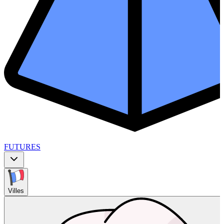
FUTURES
Villes