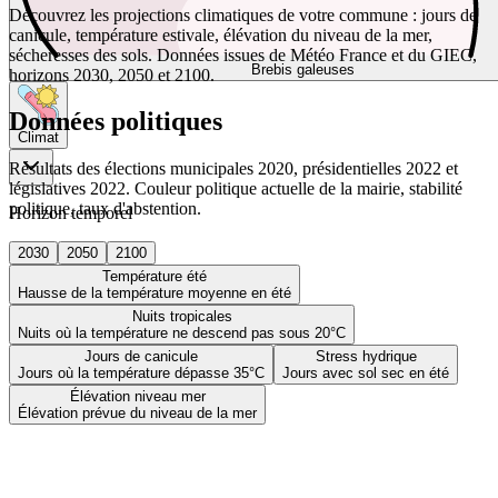
Découvrez les projections climatiques de votre commune : jours de
canicule, température estivale, élévation du niveau de la mer,
sécheresses des sols. Données issues de Météo France et du GIEC,
Brebis galeuses
horizons 2030, 2050 et 2100.
Données politiques
Climat
Résultats des élections municipales 2020, présidentielles 2022 et
législatives 2022. Couleur politique actuelle de la mairie, stabilité
politique, taux d'abstention.
Horizon temporel
2030
2050
2100
Température été
Hausse de la température moyenne en été
Nuits tropicales
Nuits où la température ne descend pas sous 20°C
Jours de canicule
Stress hydrique
Jours où la température dépasse 35°C
Jours avec sol sec en été
Élévation niveau mer
Élévation prévue du niveau de la mer