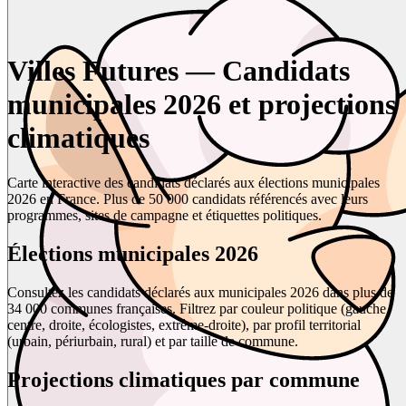
Villes Futures — Candidats
municipales 2026 et projections
climatiques
Carte interactive des candidats déclarés aux élections municipales
2026 en France. Plus de 50 000 candidats référencés avec leurs
programmes, sites de campagne et étiquettes politiques.
Élections municipales 2026
Consultez les candidats déclarés aux municipales 2026 dans plus de
34 000 communes françaises. Filtrez par couleur politique (gauche,
centre, droite, écologistes, extrême-droite), par profil territorial
(urbain, périurbain, rural) et par taille de commune.
Projections climatiques par commune