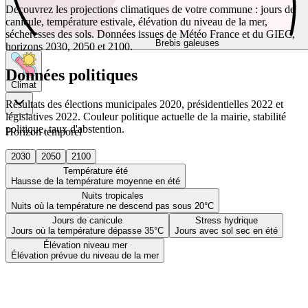
Découvrez les projections climatiques de votre commune : jours de
canicule, température estivale, élévation du niveau de la mer,
sécheresses des sols. Données issues de Météo France et du GIEC,
Brebis galeuses
horizons 2030, 2050 et 2100.
Données politiques
Climat
Résultats des élections municipales 2020, présidentielles 2022 et
législatives 2022. Couleur politique actuelle de la mairie, stabilité
politique, taux d'abstention.
Horizon temporel
2030
2050
2100
Température été
Hausse de la température moyenne en été
Nuits tropicales
Nuits où la température ne descend pas sous 20°C
Jours de canicule
Stress hydrique
Jours où la température dépasse 35°C
Jours avec sol sec en été
Élévation niveau mer
Élévation prévue du niveau de la mer