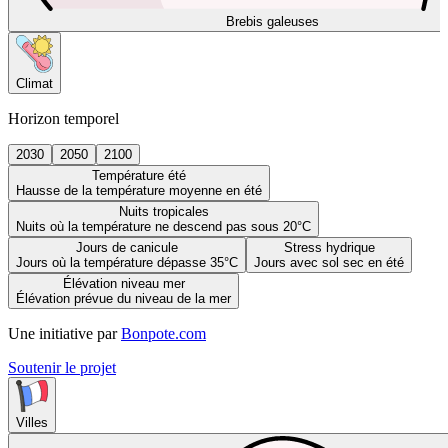
Brebis galeuses
Climat
Horizon temporel
2030
2050
2100
Température été
Hausse de la température moyenne en été
Nuits tropicales
Nuits où la température ne descend pas sous 20°C
Jours de canicule
Stress hydrique
Jours où la température dépasse 35°C
Jours avec sol sec en été
Élévation niveau mer
Élévation prévue du niveau de la mer
Une initiative par
Bonpote.com
Soutenir le projet
Villes