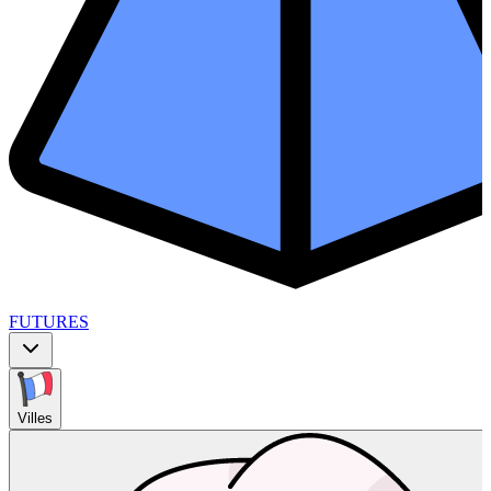
FUTURES
Villes