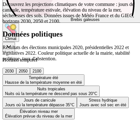
Découvrez les projections climatiques de votre commune : jours de
canicule, température estivale, élévation du niveau de la mer,
sécheresses des sols. Données issues de Météo France et du GIEC,
Brebis galeuses
horizons 2030, 2050 et 2100.
Données politiques
Climat
Résultats des élections municipales 2020, présidentielles 2022 et
législatives 2022. Couleur politique actuelle de la mairie, stabilité
politique, taux d'abstention.
Horizon temporel
2030
2050
2100
Température été
Hausse de la température moyenne en été
Nuits tropicales
Nuits où la température ne descend pas sous 20°C
Jours de canicule
Stress hydrique
Jours où la température dépasse 35°C
Jours avec sol sec en été
Élévation niveau mer
Élévation prévue du niveau de la mer