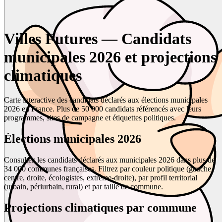
Villes Futures — Candidats
municipales 2026 et projections
climatiques
Carte interactive des candidats déclarés aux élections municipales
2026 en France. Plus de 50 000 candidats référencés avec leurs
programmes, sites de campagne et étiquettes politiques.
Élections municipales 2026
Consultez les candidats déclarés aux municipales 2026 dans plus de
34 000 communes françaises. Filtrez par couleur politique (gauche,
centre, droite, écologistes, extrême-droite), par profil territorial
(urbain, périurbain, rural) et par taille de commune.
Projections climatiques par commune