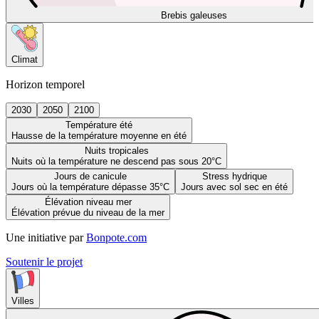
Brebis galeuses
Climat
Horizon temporel
2030
2050
2100
Température été
Hausse de la température moyenne en été
Nuits tropicales
Nuits où la température ne descend pas sous 20°C
Jours de canicule
Stress hydrique
Jours où la température dépasse 35°C
Jours avec sol sec en été
Élévation niveau mer
Élévation prévue du niveau de la mer
Une initiative par
Bonpote.com
Soutenir le projet
Villes