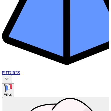
FUTURES
Villes