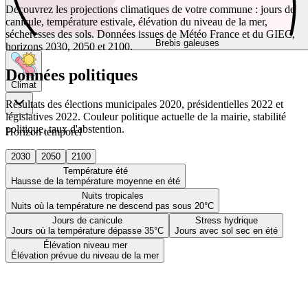
Découvrez les projections climatiques de votre commune : jours de
canicule, température estivale, élévation du niveau de la mer,
sécheresses des sols. Données issues de Météo France et du GIEC,
Brebis galeuses
horizons 2030, 2050 et 2100.
Données politiques
Climat
Résultats des élections municipales 2020, présidentielles 2022 et
législatives 2022. Couleur politique actuelle de la mairie, stabilité
politique, taux d'abstention.
Horizon temporel
2030
2050
2100
Température été
Hausse de la température moyenne en été
Nuits tropicales
Nuits où la température ne descend pas sous 20°C
Jours de canicule
Stress hydrique
Jours où la température dépasse 35°C
Jours avec sol sec en été
Élévation niveau mer
Élévation prévue du niveau de la mer