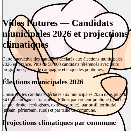
Villes Futures — Candidats
municipales 2026 et projections
climatiques
Carte interactive des candidats déclarés aux élections municipales
2026 en France. Plus de 50 000 candidats référencés avec leurs
programmes, sites de campagne et étiquettes politiques.
Élections municipales 2026
Consultez les candidats déclarés aux municipales 2026 dans plus de
34 000 communes françaises. Filtrez par couleur politique (gauche,
centre, droite, écologistes, extrême-droite), par profil territorial
(urbain, périurbain, rural) et par taille de commune.
Projections climatiques par commune