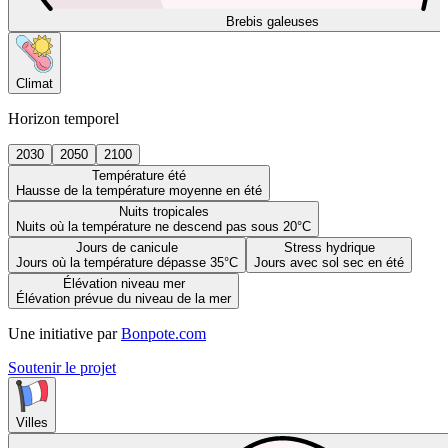
Brebis galeuses
Climat
Horizon temporel
2030
2050
2100
Température été
Hausse de la température moyenne en été
Nuits tropicales
Nuits où la température ne descend pas sous 20°C
Jours de canicule
Stress hydrique
Jours où la température dépasse 35°C
Jours avec sol sec en été
Élévation niveau mer
Élévation prévue du niveau de la mer
Une initiative par
Bonpote.com
Soutenir le projet
Villes