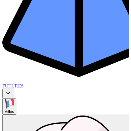
FUTURES
Villes