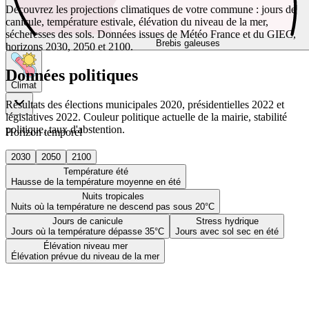
Découvrez les projections climatiques de votre commune : jours de
canicule, température estivale, élévation du niveau de la mer,
sécheresses des sols. Données issues de Météo France et du GIEC,
Brebis galeuses
horizons 2030, 2050 et 2100.
Données politiques
Climat
Résultats des élections municipales 2020, présidentielles 2022 et
législatives 2022. Couleur politique actuelle de la mairie, stabilité
politique, taux d'abstention.
Horizon temporel
2030
2050
2100
Température été
Hausse de la température moyenne en été
Nuits tropicales
Nuits où la température ne descend pas sous 20°C
Jours de canicule
Stress hydrique
Jours où la température dépasse 35°C
Jours avec sol sec en été
Élévation niveau mer
Élévation prévue du niveau de la mer