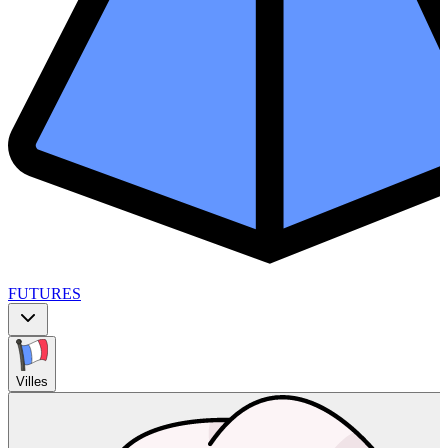
FUTURES
Villes