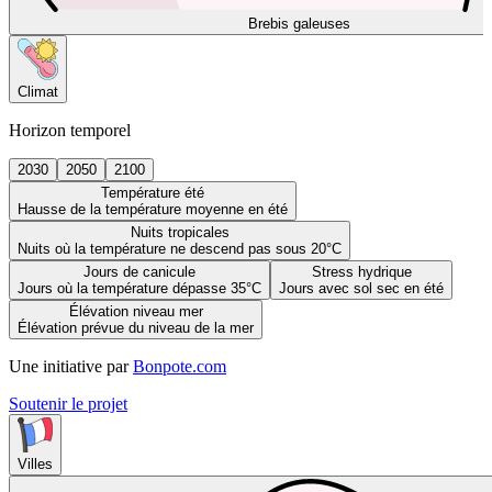
Brebis galeuses
Climat
Horizon temporel
2030
2050
2100
Température été
Hausse de la température moyenne en été
Nuits tropicales
Nuits où la température ne descend pas sous 20°C
Jours de canicule
Stress hydrique
Jours où la température dépasse 35°C
Jours avec sol sec en été
Élévation niveau mer
Élévation prévue du niveau de la mer
Une initiative par
Bonpote.com
Soutenir le projet
Villes