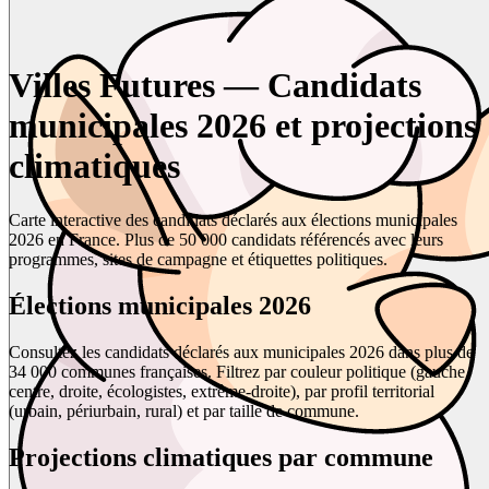
Villes Futures — Candidats
municipales 2026 et projections
climatiques
Carte interactive des candidats déclarés aux élections municipales
2026 en France. Plus de 50 000 candidats référencés avec leurs
programmes, sites de campagne et étiquettes politiques.
Élections municipales 2026
Consultez les candidats déclarés aux municipales 2026 dans plus de
34 000 communes françaises. Filtrez par couleur politique (gauche,
centre, droite, écologistes, extrême-droite), par profil territorial
(urbain, périurbain, rural) et par taille de commune.
Projections climatiques par commune