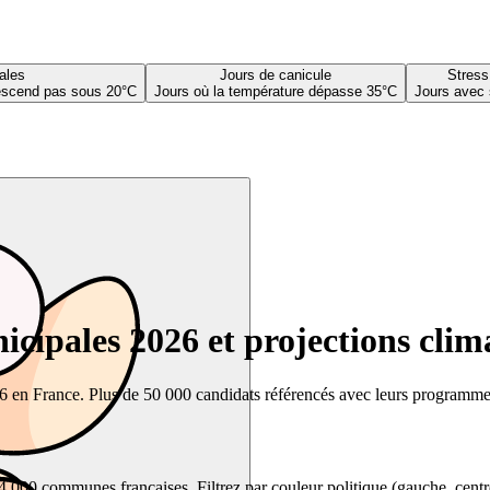
ales
Jours de canicule
Stress
descend pas sous 20°C
Jours où la température dépasse 35°C
Jours avec 
cipales 2026 et projections clim
26 en France. Plus de 50 000 candidats référencés avec leurs programmes,
00 communes françaises. Filtrez par couleur politique (gauche, centre, dr