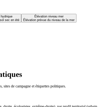
 hydrique
Élévation niveau mer
sol sec en été
Élévation prévue du niveau de la mer
atiques
 sites de campagne et étiquettes politiques.
oite, écologistes, extrême-droite), par profil territorial (urbain,