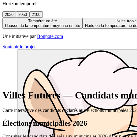
Horizon temporel
2030
2050
2100
Température été
Nuits tropic
Hausse de la température moyenne en été
Nuits où la température ne 
Une initiative par
Bonpote.com
Soutenir le projet
Villes Futures — Candidats muni
Carte interactive des candidats déclarés aux élections municipales 20
Élections municipales 2026
Consultez les candidats déclarés aux municipales 2026 dans plus de 34 0