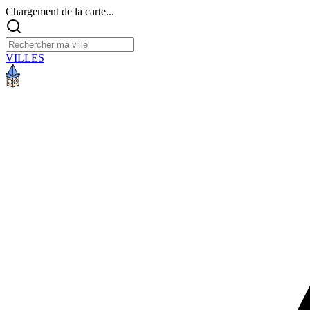
Chargement de la carte...
VILLES