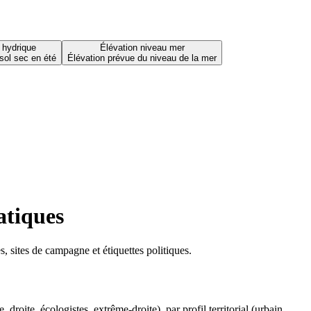
 hydrique
Élévation niveau mer
sol sec en été
Élévation prévue du niveau de la mer
atiques
 sites de campagne et étiquettes politiques.
oite, écologistes, extrême-droite), par profil territorial (urbain,