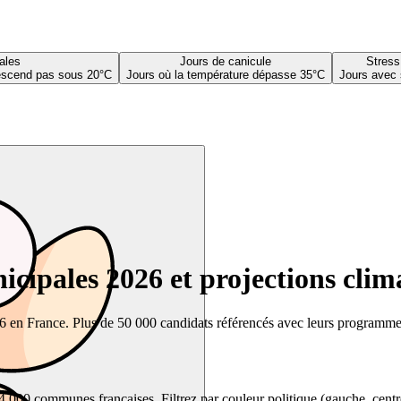
ales
Jours de canicule
Stress
descend pas sous 20°C
Jours où la température dépasse 35°C
Jours avec 
cipales 2026 et projections clim
26 en France. Plus de 50 000 candidats référencés avec leurs programmes,
00 communes françaises. Filtrez par couleur politique (gauche, centre, dr