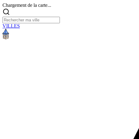
Chargement de la carte...
VILLES