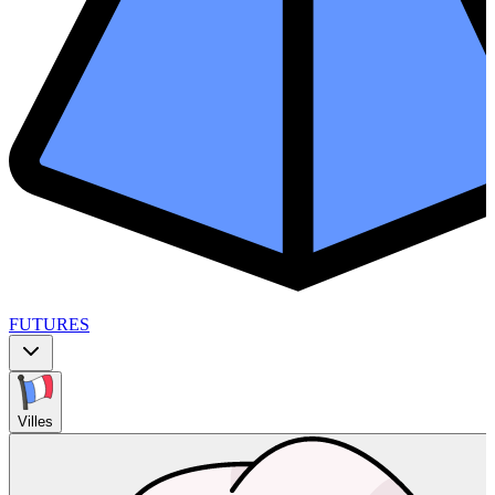
FUTURES
Villes