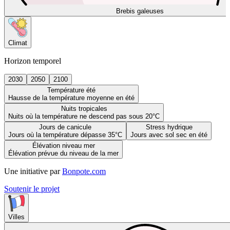
Brebis galeuses
Climat
Horizon temporel
2030
2050
2100
Température été
Hausse de la température moyenne en été
Nuits tropicales
Nuits où la température ne descend pas sous 20°C
Jours de canicule
Stress hydrique
Jours où la température dépasse 35°C
Jours avec sol sec en été
Élévation niveau mer
Élévation prévue du niveau de la mer
Une initiative par
Bonpote.com
Soutenir le projet
Villes