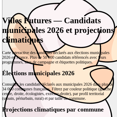
Villes Futures — Candidats
municipales 2026 et projections
climatiques
Carte interactive des candidats déclarés aux élections municipales
2026 en France. Plus de 50 000 candidats référencés avec leurs
programmes, sites de campagne et étiquettes politiques.
Élections municipales 2026
Consultez les candidats déclarés aux municipales 2026 dans plus de
34 000 communes françaises. Filtrez par couleur politique (gauche,
centre, droite, écologistes, extrême-droite), par profil territorial
(urbain, périurbain, rural) et par taille de commune.
Projections climatiques par commune