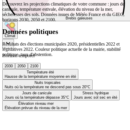
Découvrez les projections climatiques de votre commune : jours de
canicule, température estivale, élévation du niveau de la mer,
sécheresses des sols. Données issues de Météo France et du GIEC,
Brebis galeuses
horizons 2030, 2050 et 2100.
Données politiques
Climat
Résultats des élections municipales 2020, présidentielles 2022 et
législatives 2022. Couleur politique actuelle de la mairie, stabilité
politique, taux d'abstention.
Horizon temporel
2030
2050
2100
Température été
Hausse de la température moyenne en été
Nuits tropicales
Nuits où la température ne descend pas sous 20°C
Jours de canicule
Stress hydrique
Jours où la température dépasse 35°C
Jours avec sol sec en été
Élévation niveau mer
Élévation prévue du niveau de la mer