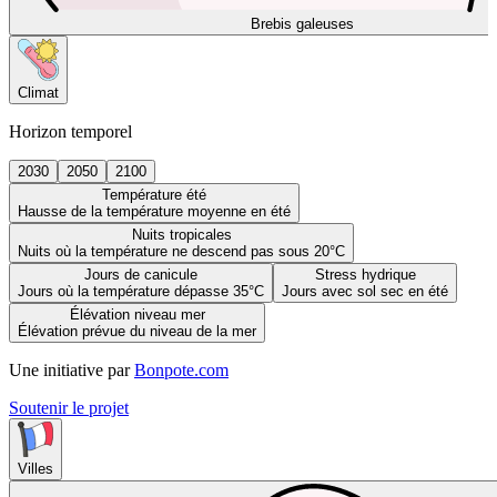
Brebis galeuses
Climat
Horizon temporel
2030
2050
2100
Température été
Hausse de la température moyenne en été
Nuits tropicales
Nuits où la température ne descend pas sous 20°C
Jours de canicule
Stress hydrique
Jours où la température dépasse 35°C
Jours avec sol sec en été
Élévation niveau mer
Élévation prévue du niveau de la mer
Une initiative par
Bonpote.com
Soutenir le projet
Villes