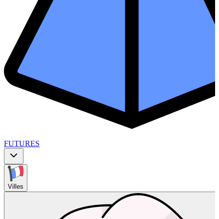
FUTURES
Villes