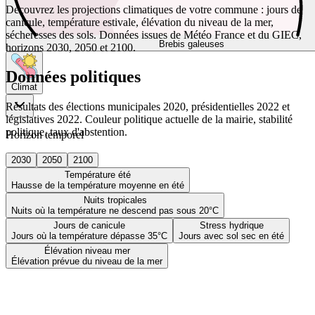
Découvrez les projections climatiques de votre commune : jours de
canicule, température estivale, élévation du niveau de la mer,
sécheresses des sols. Données issues de Météo France et du GIEC,
Brebis galeuses
horizons 2030, 2050 et 2100.
Données politiques
Climat
Résultats des élections municipales 2020, présidentielles 2022 et
législatives 2022. Couleur politique actuelle de la mairie, stabilité
politique, taux d'abstention.
Horizon temporel
2030
2050
2100
Température été
Hausse de la température moyenne en été
Nuits tropicales
Nuits où la température ne descend pas sous 20°C
Jours de canicule
Stress hydrique
Jours où la température dépasse 35°C
Jours avec sol sec en été
Élévation niveau mer
Élévation prévue du niveau de la mer