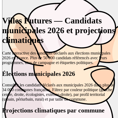
Villes Futures — Candidats
municipales 2026 et projections
climatiques
Carte interactive des candidats déclarés aux élections municipales
2026 en France. Plus de 50 000 candidats référencés avec leurs
programmes, sites de campagne et étiquettes politiques.
Élections municipales 2026
Consultez les candidats déclarés aux municipales 2026 dans plus de
34 000 communes françaises. Filtrez par couleur politique (gauche,
centre, droite, écologistes, extrême-droite), par profil territorial
(urbain, périurbain, rural) et par taille de commune.
Projections climatiques par commune