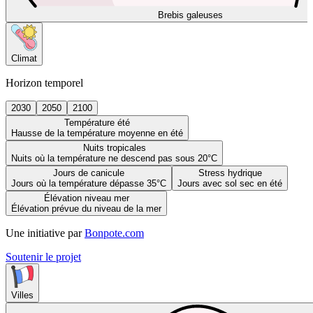
Brebis galeuses
Climat
Horizon temporel
2030
2050
2100
Température été
Hausse de la température moyenne en été
Nuits tropicales
Nuits où la température ne descend pas sous 20°C
Jours de canicule
Stress hydrique
Jours où la température dépasse 35°C
Jours avec sol sec en été
Élévation niveau mer
Élévation prévue du niveau de la mer
Une initiative par
Bonpote.com
Soutenir le projet
Villes