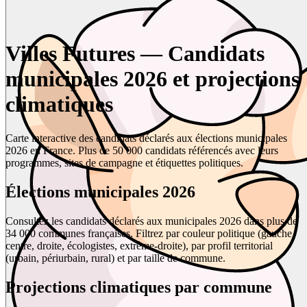
Villes Futures — Candidats
municipales 2026 et projections
climatiques
Carte interactive des candidats déclarés aux élections municipales
2026 en France. Plus de 50 000 candidats référencés avec leurs
programmes, sites de campagne et étiquettes politiques.
Élections municipales 2026
Consultez les candidats déclarés aux municipales 2026 dans plus de
34 000 communes françaises. Filtrez par couleur politique (gauche,
centre, droite, écologistes, extrême-droite), par profil territorial
(urbain, périurbain, rural) et par taille de commune.
Projections climatiques par commune