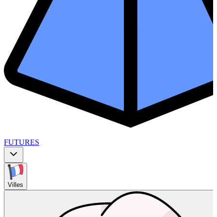
FUTURES
Villes