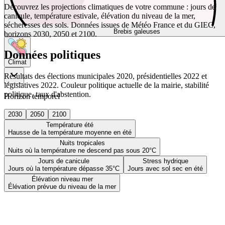
Découvrez les projections climatiques de votre commune : jours de
canicule, température estivale, élévation du niveau de la mer,
sécheresses des sols. Données issues de Météo France et du GIEC,
Brebis galeuses
horizons 2030, 2050 et 2100.
Données politiques
Climat
Résultats des élections municipales 2020, présidentielles 2022 et
législatives 2022. Couleur politique actuelle de la mairie, stabilité
politique, taux d'abstention.
Horizon temporel
2030
2050
2100
Température été
Hausse de la température moyenne en été
Nuits tropicales
Nuits où la température ne descend pas sous 20°C
Jours de canicule
Stress hydrique
Jours où la température dépasse 35°C
Jours avec sol sec en été
Élévation niveau mer
Élévation prévue du niveau de la mer