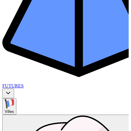
FUTURES
Villes