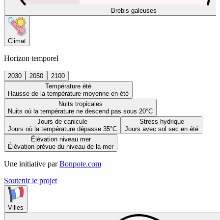
Brebis galeuses
Climat
Horizon temporel
2030
2050
2100
Température été
Hausse de la température moyenne en été
Nuits tropicales
Nuits où la température ne descend pas sous 20°C
Jours de canicule
Stress hydrique
Jours où la température dépasse 35°C
Jours avec sol sec en été
Élévation niveau mer
Élévation prévue du niveau de la mer
Une initiative par
Bonpote.com
Soutenir le projet
Villes