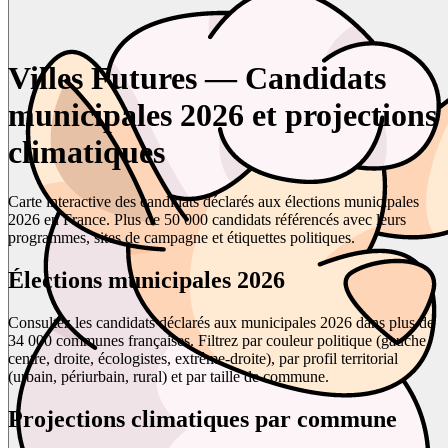
Villes Futures — Candidats
municipales 2026 et projections
climatiques
Carte interactive des candidats déclarés aux élections municipales
2026 en France. Plus de 50 000 candidats référencés avec leurs
programmes, sites de campagne et étiquettes politiques.
Élections municipales 2026
Consultez les candidats déclarés aux municipales 2026 dans plus de
34 000 communes françaises. Filtrez par couleur politique (gauche,
centre, droite, écologistes, extrême-droite), par profil territorial
(urbain, périurbain, rural) et par taille de commune.
Projections climatiques par commune