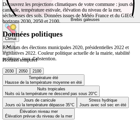
Découvrez les projections climatiques de votre commune : jours de
canicule, température estivale, élévation du niveau de la mer,
sécheresses des sols. Données issues de Météo France et du GIEC,
Brebis galeuses
horizons 2030, 2050 et 2100.
Données politiques
Climat
Résultats des élections municipales 2020, présidentielles 2022 et
législatives 2022. Couleur politique actuelle de la mairie, stabilité
politique, taux d'abstention.
Horizon temporel
2030
2050
2100
Température été
Hausse de la température moyenne en été
Nuits tropicales
Nuits où la température ne descend pas sous 20°C
Jours de canicule
Stress hydrique
Jours où la température dépasse 35°C
Jours avec sol sec en été
Élévation niveau mer
Élévation prévue du niveau de la mer