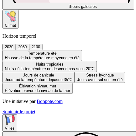
Brebis galeuses
Climat
Horizon temporel
2030
2050
2100
Température été
Hausse de la température moyenne en été
Nuits tropicales
Nuits où la température ne descend pas sous 20°C
Jours de canicule
Stress hydrique
Jours où la température dépasse 35°C
Jours avec sol sec en été
Élévation niveau mer
Élévation prévue du niveau de la mer
Une initiative par
Bonpote.com
Soutenir le projet
Villes