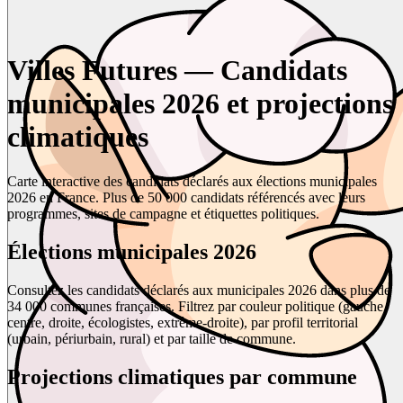
Villes Futures — Candidats
municipales 2026 et projections
climatiques
Carte interactive des candidats déclarés aux élections municipales
2026 en France. Plus de 50 000 candidats référencés avec leurs
programmes, sites de campagne et étiquettes politiques.
Élections municipales 2026
Consultez les candidats déclarés aux municipales 2026 dans plus de
34 000 communes françaises. Filtrez par couleur politique (gauche,
centre, droite, écologistes, extrême-droite), par profil territorial
(urbain, périurbain, rural) et par taille de commune.
Projections climatiques par commune