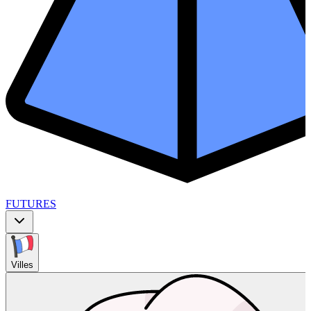
FUTURES
Villes