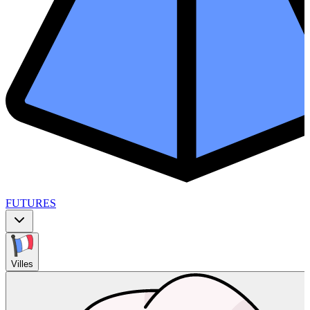
FUTURES
Villes