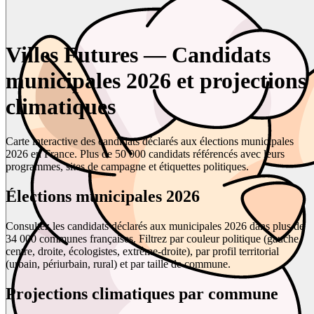
Villes Futures — Candidats
municipales 2026 et projections
climatiques
Carte interactive des candidats déclarés aux élections municipales
2026 en France. Plus de 50 000 candidats référencés avec leurs
programmes, sites de campagne et étiquettes politiques.
Élections municipales 2026
Consultez les candidats déclarés aux municipales 2026 dans plus de
34 000 communes françaises. Filtrez par couleur politique (gauche,
centre, droite, écologistes, extrême-droite), par profil territorial
(urbain, périurbain, rural) et par taille de commune.
Projections climatiques par commune