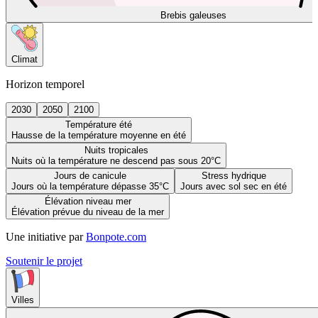
Brebis galeuses
Climat
Horizon temporel
2030
2050
2100
Température été
Hausse de la température moyenne en été
Nuits tropicales
Nuits où la température ne descend pas sous 20°C
Jours de canicule
Stress hydrique
Jours où la température dépasse 35°C
Jours avec sol sec en été
Élévation niveau mer
Élévation prévue du niveau de la mer
Une initiative par
Bonpote.com
Soutenir le projet
Villes