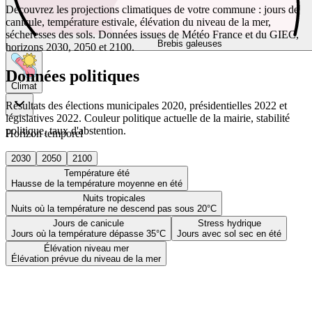
Découvrez les projections climatiques de votre commune : jours de
canicule, température estivale, élévation du niveau de la mer,
sécheresses des sols. Données issues de Météo France et du GIEC,
Brebis galeuses
horizons 2030, 2050 et 2100.
Données politiques
Climat
Résultats des élections municipales 2020, présidentielles 2022 et
législatives 2022. Couleur politique actuelle de la mairie, stabilité
politique, taux d'abstention.
Horizon temporel
2030
2050
2100
Température été
Hausse de la température moyenne en été
Nuits tropicales
Nuits où la température ne descend pas sous 20°C
Jours de canicule
Stress hydrique
Jours où la température dépasse 35°C
Jours avec sol sec en été
Élévation niveau mer
Élévation prévue du niveau de la mer