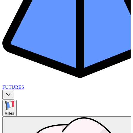
FUTURES
Villes