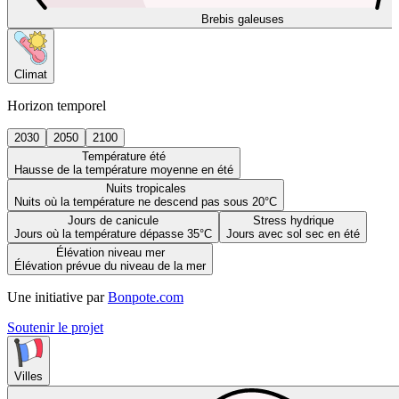
Brebis galeuses
Climat
Horizon temporel
2030
2050
2100
Température été
Hausse de la température moyenne en été
Nuits tropicales
Nuits où la température ne descend pas sous 20°C
Jours de canicule
Stress hydrique
Jours où la température dépasse 35°C
Jours avec sol sec en été
Élévation niveau mer
Élévation prévue du niveau de la mer
Une initiative par
Bonpote.com
Soutenir le projet
Villes