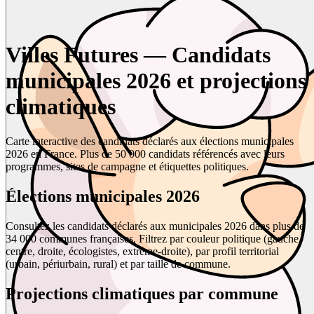
Villes Futures — Candidats
municipales 2026 et projections
climatiques
Carte interactive des candidats déclarés aux élections municipales
2026 en France. Plus de 50 000 candidats référencés avec leurs
programmes, sites de campagne et étiquettes politiques.
Élections municipales 2026
Consultez les candidats déclarés aux municipales 2026 dans plus de
34 000 communes françaises. Filtrez par couleur politique (gauche,
centre, droite, écologistes, extrême-droite), par profil territorial
(urbain, périurbain, rural) et par taille de commune.
Projections climatiques par commune