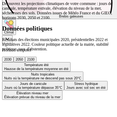
Découvrez les projections climatiques de votre commune : jours de
canicule, température estivale, élévation du niveau de la mer,
sécheresses des sols. Données issues de Météo France et du GIEC,
Brebis galeuses
horizons 2030, 2050 et 2100.
Données politiques
Climat
Résultats des élections municipales 2020, présidentielles 2022 et
législatives 2022. Couleur politique actuelle de la mairie, stabilité
politique, taux d'abstention.
Horizon temporel
2030
2050
2100
Température été
Hausse de la température moyenne en été
Nuits tropicales
Nuits où la température ne descend pas sous 20°C
Jours de canicule
Stress hydrique
Jours où la température dépasse 35°C
Jours avec sol sec en été
Élévation niveau mer
Élévation prévue du niveau de la mer