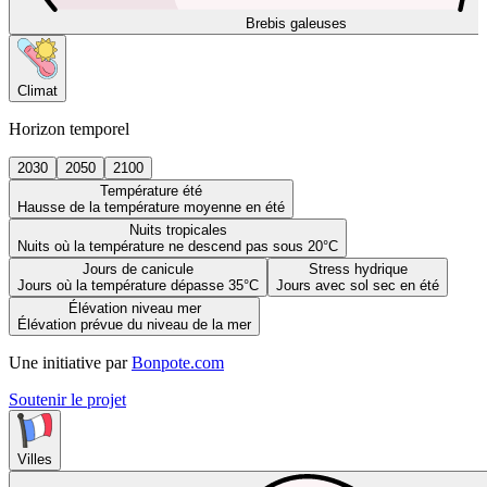
Brebis galeuses
Climat
Horizon temporel
2030
2050
2100
Température été
Hausse de la température moyenne en été
Nuits tropicales
Nuits où la température ne descend pas sous 20°C
Jours de canicule
Stress hydrique
Jours où la température dépasse 35°C
Jours avec sol sec en été
Élévation niveau mer
Élévation prévue du niveau de la mer
Une initiative par
Bonpote.com
Soutenir le projet
Villes