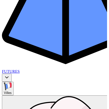
FUTURES
Villes