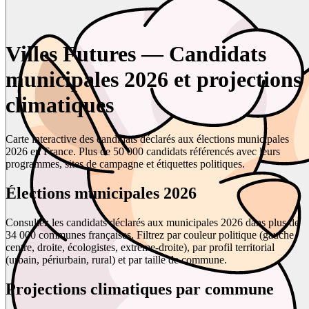
Villes Futures — Candidats
municipales 2026 et projections
climatiques
Carte interactive des candidats déclarés aux élections municipales
2026 en France. Plus de 50 000 candidats référencés avec leurs
programmes, sites de campagne et étiquettes politiques.
Élections municipales 2026
Consultez les candidats déclarés aux municipales 2026 dans plus de
34 000 communes françaises. Filtrez par couleur politique (gauche,
centre, droite, écologistes, extrême-droite), par profil territorial
(urbain, périurbain, rural) et par taille de commune.
Projections climatiques par commune