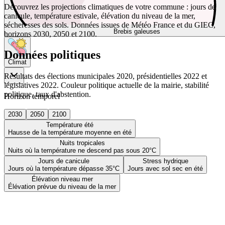
Découvrez les projections climatiques de votre commune : jours de
canicule, température estivale, élévation du niveau de la mer,
sécheresses des sols. Données issues de Météo France et du GIEC,
Brebis galeuses
horizons 2030, 2050 et 2100.
Données politiques
Climat
Résultats des élections municipales 2020, présidentielles 2022 et
législatives 2022. Couleur politique actuelle de la mairie, stabilité
politique, taux d'abstention.
Horizon temporel
2030
2050
2100
Température été
Hausse de la température moyenne en été
Nuits tropicales
Nuits où la température ne descend pas sous 20°C
Jours de canicule
Stress hydrique
Jours où la température dépasse 35°C
Jours avec sol sec en été
Élévation niveau mer
Élévation prévue du niveau de la mer