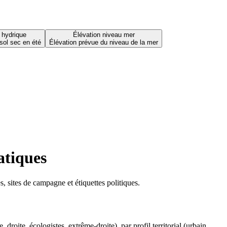
 hydrique
Élévation niveau mer
sol sec en été
Élévation prévue du niveau de la mer
atiques
 sites de campagne et étiquettes politiques.
oite, écologistes, extrême-droite), par profil territorial (urbain,