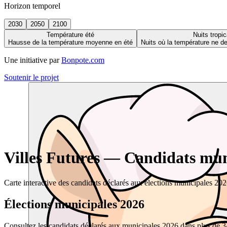
Horizon temporel
2030
2050
2100
Température été
Nuits tropic
Hausse de la température moyenne en été
Nuits où la température ne 
Une initiative par
Bonpote.com
Soutenir le projet
Villes Futures — Candidats muni
Carte interactive des candidats déclarés aux élections municipales 20
Élections municipales 2026
Consultez les candidats déclarés aux municipales 2026 dans plus de 34 0