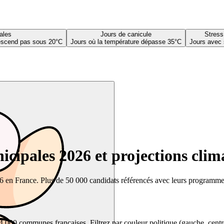
ales
Jours de canicule
Stress
descend pas sous 20°C
Jours où la température dépasse 35°C
Jours avec 
cipales 2026 et projections clim
26 en France. Plus de 50 000 candidats référencés avec leurs programmes,
00 communes françaises. Filtrez par couleur politique (gauche, centre, dr