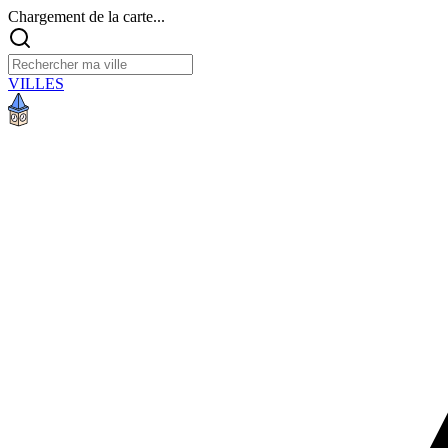
Chargement de la carte...
VILLES