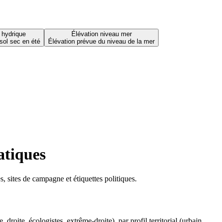
 hydrique
Élévation niveau mer
sol sec en été
Élévation prévue du niveau de la mer
atiques
 sites de campagne et étiquettes politiques.
oite, écologistes, extrême-droite), par profil territorial (urbain,