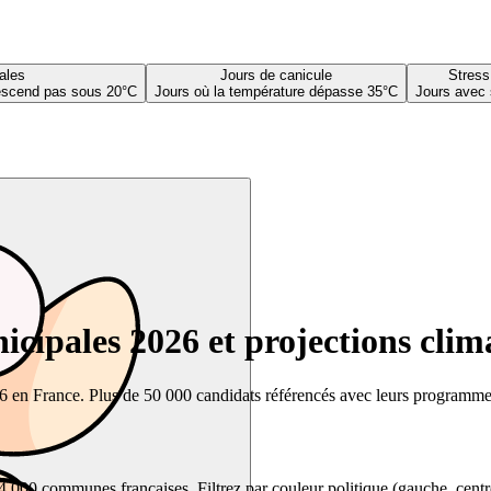
ales
Jours de canicule
Stress
descend pas sous 20°C
Jours où la température dépasse 35°C
Jours avec 
cipales 2026 et projections clim
26 en France. Plus de 50 000 candidats référencés avec leurs programmes,
00 communes françaises. Filtrez par couleur politique (gauche, centre, dr