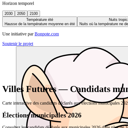
Horizon temporel
2030
2050
2100
Température été
Nuits tropic
Hausse de la température moyenne en été
Nuits où la température ne 
Une initiative par
Bonpote.com
Soutenir le projet
Villes Futures — Candidats muni
Carte interactive des candidats déclarés aux élections municipales 20
Élections municipales 2026
Consultez les candidats déclarés aux municipales 2026 dans plus de 34 0