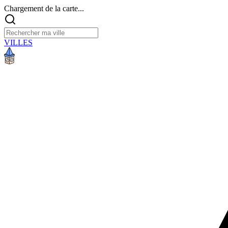
Chargement de la carte...
VILLES