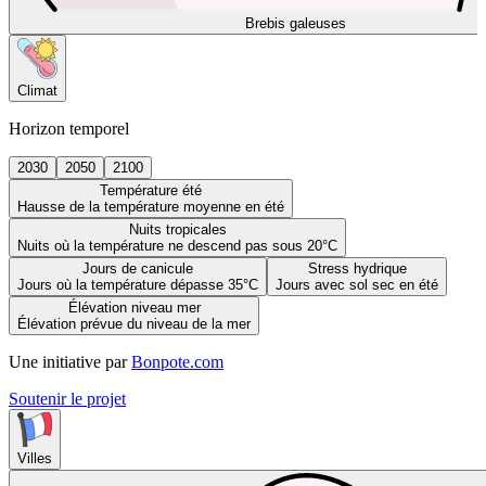
Brebis galeuses
Climat
Horizon temporel
2030
2050
2100
Température été
Hausse de la température moyenne en été
Nuits tropicales
Nuits où la température ne descend pas sous 20°C
Jours de canicule
Stress hydrique
Jours où la température dépasse 35°C
Jours avec sol sec en été
Élévation niveau mer
Élévation prévue du niveau de la mer
Une initiative par
Bonpote.com
Soutenir le projet
Villes