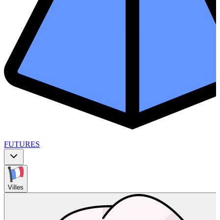
FUTURES
Villes