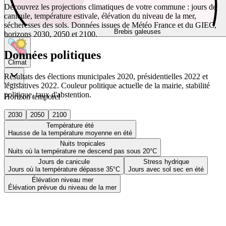
Découvrez les projections climatiques de votre commune : jours de
canicule, température estivale, élévation du niveau de la mer,
sécheresses des sols. Données issues de Météo France et du GIEC,
Brebis galeuses
horizons 2030, 2050 et 2100.
Données politiques
Climat
Résultats des élections municipales 2020, présidentielles 2022 et
législatives 2022. Couleur politique actuelle de la mairie, stabilité
politique, taux d'abstention.
Horizon temporel
2030
2050
2100
Température été
Hausse de la température moyenne en été
Nuits tropicales
Nuits où la température ne descend pas sous 20°C
Jours de canicule
Stress hydrique
Jours où la température dépasse 35°C
Jours avec sol sec en été
Élévation niveau mer
Élévation prévue du niveau de la mer