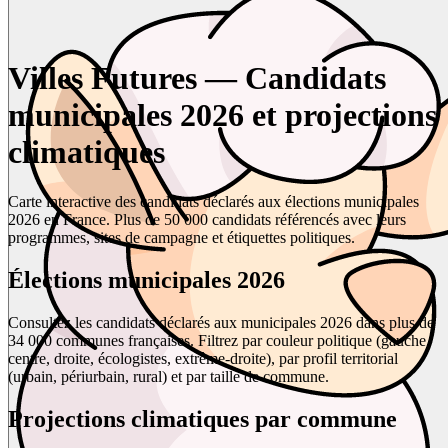
Villes Futures — Candidats
municipales 2026 et projections
climatiques
Carte interactive des candidats déclarés aux élections municipales
2026 en France. Plus de 50 000 candidats référencés avec leurs
programmes, sites de campagne et étiquettes politiques.
Élections municipales 2026
Consultez les candidats déclarés aux municipales 2026 dans plus de
34 000 communes françaises. Filtrez par couleur politique (gauche,
centre, droite, écologistes, extrême-droite), par profil territorial
(urbain, périurbain, rural) et par taille de commune.
Projections climatiques par commune