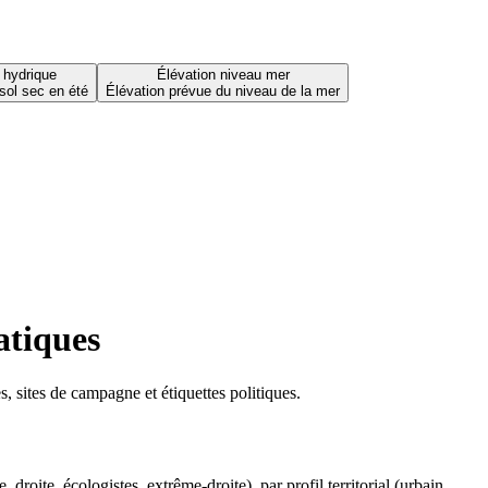
 hydrique
Élévation niveau mer
sol sec en été
Élévation prévue du niveau de la mer
atiques
 sites de campagne et étiquettes politiques.
oite, écologistes, extrême-droite), par profil territorial (urbain,