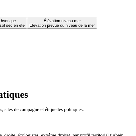
 hydrique
Élévation niveau mer
sol sec en été
Élévation prévue du niveau de la mer
atiques
 sites de campagne et étiquettes politiques.
oite, écologistes, extrême-droite), par profil territorial (urbain,