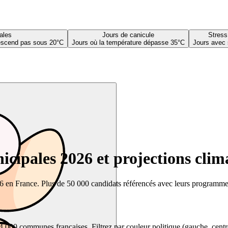
ales
Jours de canicule
Stress
descend pas sous 20°C
Jours où la température dépasse 35°C
Jours avec 
cipales 2026 et projections clim
26 en France. Plus de 50 000 candidats référencés avec leurs programmes,
00 communes françaises. Filtrez par couleur politique (gauche, centre, dr