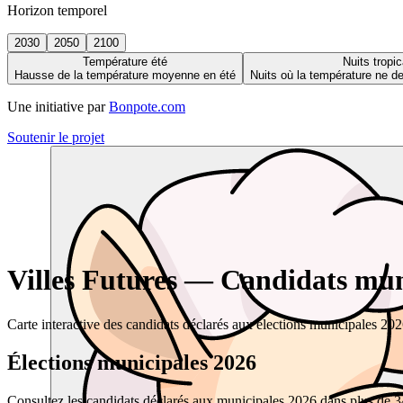
Horizon temporel
2030
2050
2100
Température été
Nuits tropic
Hausse de la température moyenne en été
Nuits où la température ne 
Une initiative par
Bonpote.com
Soutenir le projet
Villes Futures — Candidats muni
Carte interactive des candidats déclarés aux élections municipales 20
Élections municipales 2026
Consultez les candidats déclarés aux municipales 2026 dans plus de 34 0