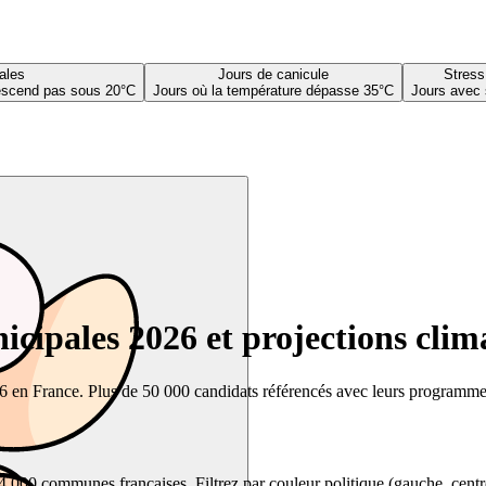
ales
Jours de canicule
Stress
descend pas sous 20°C
Jours où la température dépasse 35°C
Jours avec 
cipales 2026 et projections clim
26 en France. Plus de 50 000 candidats référencés avec leurs programmes,
00 communes françaises. Filtrez par couleur politique (gauche, centre, dr