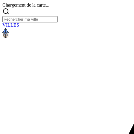
Chargement de la carte...
VILLES