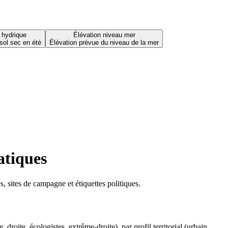
 hydrique
Élévation niveau mer
sol sec en été
Élévation prévue du niveau de la mer
atiques
 sites de campagne et étiquettes politiques.
oite, écologistes, extrême-droite), par profil territorial (urbain,