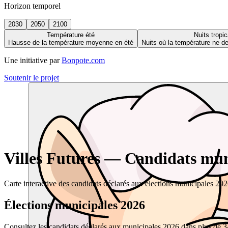
Horizon temporel
2030
2050
2100
Température été
Nuits tropic
Hausse de la température moyenne en été
Nuits où la température ne 
Une initiative par
Bonpote.com
Soutenir le projet
Villes Futures — Candidats muni
Carte interactive des candidats déclarés aux élections municipales 20
Élections municipales 2026
Consultez les candidats déclarés aux municipales 2026 dans plus de 34 0