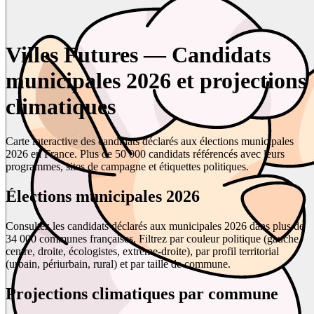
Villes Futures — Candidats
municipales 2026 et projections
climatiques
Carte interactive des candidats déclarés aux élections municipales
2026 en France. Plus de 50 000 candidats référencés avec leurs
programmes, sites de campagne et étiquettes politiques.
Élections municipales 2026
Consultez les candidats déclarés aux municipales 2026 dans plus de
34 000 communes françaises. Filtrez par couleur politique (gauche,
centre, droite, écologistes, extrême-droite), par profil territorial
(urbain, périurbain, rural) et par taille de commune.
Projections climatiques par commune