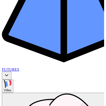
FUTURES
Villes