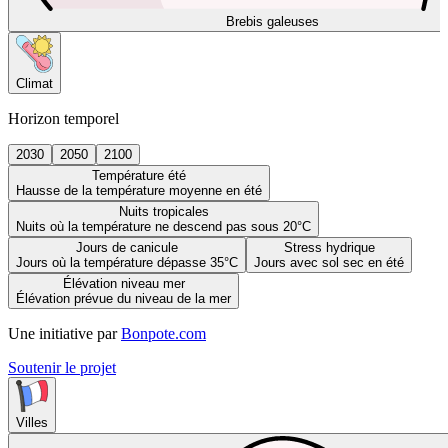
Brebis galeuses
Climat
Horizon temporel
2030
2050
2100
Température été
Hausse de la température moyenne en été
Nuits tropicales
Nuits où la température ne descend pas sous 20°C
Jours de canicule
Stress hydrique
Jours où la température dépasse 35°C
Jours avec sol sec en été
Élévation niveau mer
Élévation prévue du niveau de la mer
Une initiative par
Bonpote.com
Soutenir le projet
Villes