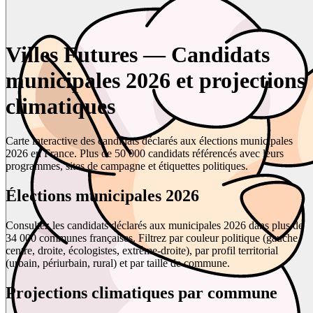
Villes Futures — Candidats
municipales 2026 et projections
climatiques
Carte interactive des candidats déclarés aux élections municipales
2026 en France. Plus de 50 000 candidats référencés avec leurs
programmes, sites de campagne et étiquettes politiques.
Élections municipales 2026
Consultez les candidats déclarés aux municipales 2026 dans plus de
34 000 communes françaises. Filtrez par couleur politique (gauche,
centre, droite, écologistes, extrême-droite), par profil territorial
(urbain, périurbain, rural) et par taille de commune.
Projections climatiques par commune