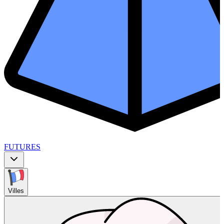
FUTURES
Villes