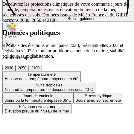
Découvrez les projections climatiques de votre commune : jours de
canicule, température estivale, élévation du niveau de la mer,
sécheresses des sols. Données issues de Météo France et du GIEC,
Brebis galeuses
horizons 2030, 2050 et 2100.
Données politiques
Climat
Résultats des élections municipales 2020, présidentielles 2022 et
législatives 2022. Couleur politique actuelle de la mairie, stabilité
politique, taux d'abstention.
Horizon temporel
2030
2050
2100
Température été
Hausse de la température moyenne en été
Nuits tropicales
Nuits où la température ne descend pas sous 20°C
Jours de canicule
Stress hydrique
Jours où la température dépasse 35°C
Jours avec sol sec en été
Élévation niveau mer
Élévation prévue du niveau de la mer