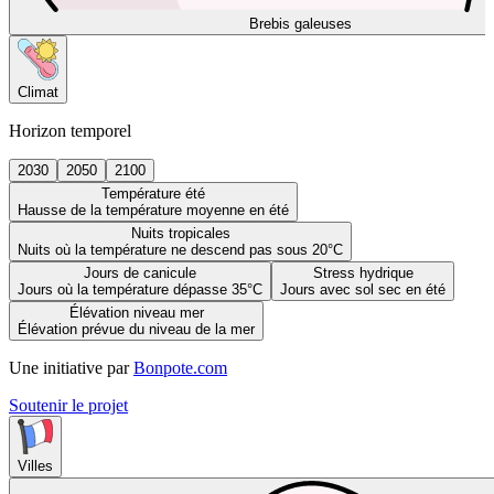
Brebis galeuses
Climat
Horizon temporel
2030
2050
2100
Température été
Hausse de la température moyenne en été
Nuits tropicales
Nuits où la température ne descend pas sous 20°C
Jours de canicule
Stress hydrique
Jours où la température dépasse 35°C
Jours avec sol sec en été
Élévation niveau mer
Élévation prévue du niveau de la mer
Une initiative par
Bonpote.com
Soutenir le projet
Villes