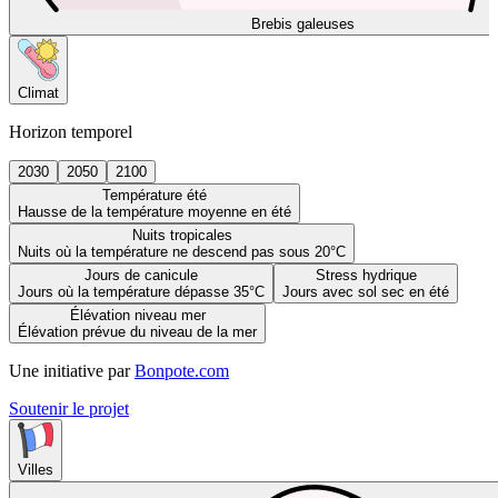
Brebis galeuses
Climat
Horizon temporel
2030
2050
2100
Température été
Hausse de la température moyenne en été
Nuits tropicales
Nuits où la température ne descend pas sous 20°C
Jours de canicule
Stress hydrique
Jours où la température dépasse 35°C
Jours avec sol sec en été
Élévation niveau mer
Élévation prévue du niveau de la mer
Une initiative par
Bonpote.com
Soutenir le projet
Villes