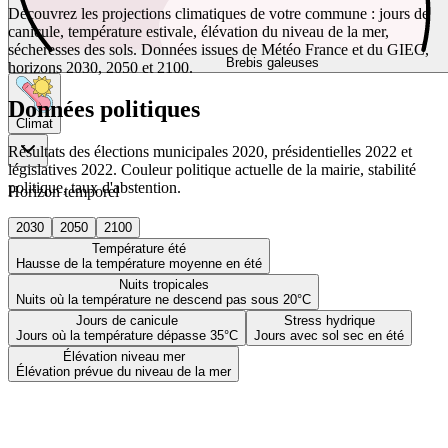
Découvrez les projections climatiques de votre commune : jours de
canicule, température estivale, élévation du niveau de la mer,
sécheresses des sols. Données issues de Météo France et du GIEC,
Brebis galeuses
horizons 2030, 2050 et 2100.
Données politiques
Climat
Résultats des élections municipales 2020, présidentielles 2022 et
législatives 2022. Couleur politique actuelle de la mairie, stabilité
politique, taux d'abstention.
Horizon temporel
2030
2050
2100
Température été
Hausse de la température moyenne en été
Nuits tropicales
Nuits où la température ne descend pas sous 20°C
Jours de canicule
Stress hydrique
Jours où la température dépasse 35°C
Jours avec sol sec en été
Élévation niveau mer
Élévation prévue du niveau de la mer