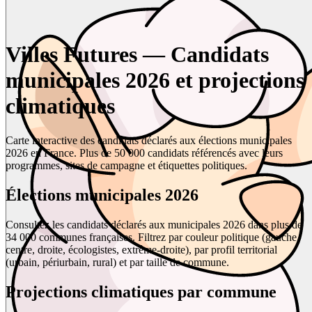
Villes Futures — Candidats
municipales 2026 et projections
climatiques
Carte interactive des candidats déclarés aux élections municipales
2026 en France. Plus de 50 000 candidats référencés avec leurs
programmes, sites de campagne et étiquettes politiques.
Élections municipales 2026
Consultez les candidats déclarés aux municipales 2026 dans plus de
34 000 communes françaises. Filtrez par couleur politique (gauche,
centre, droite, écologistes, extrême-droite), par profil territorial
(urbain, périurbain, rural) et par taille de commune.
Projections climatiques par commune