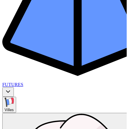
FUTURES
Villes