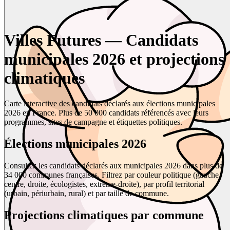
Villes Futures — Candidats
municipales 2026 et projections
climatiques
Carte interactive des candidats déclarés aux élections municipales
2026 en France. Plus de 50 000 candidats référencés avec leurs
programmes, sites de campagne et étiquettes politiques.
Élections municipales 2026
Consultez les candidats déclarés aux municipales 2026 dans plus de
34 000 communes françaises. Filtrez par couleur politique (gauche,
centre, droite, écologistes, extrême-droite), par profil territorial
(urbain, périurbain, rural) et par taille de commune.
Projections climatiques par commune