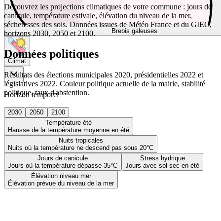
Découvrez les projections climatiques de votre commune : jours de
canicule, température estivale, élévation du niveau de la mer,
sécheresses des sols. Données issues de Météo France et du GIEC,
Brebis galeuses
horizons 2030, 2050 et 2100.
Données politiques
Climat
Résultats des élections municipales 2020, présidentielles 2022 et
législatives 2022. Couleur politique actuelle de la mairie, stabilité
politique, taux d'abstention.
Horizon temporel
2030
2050
2100
Température été
Hausse de la température moyenne en été
Nuits tropicales
Nuits où la température ne descend pas sous 20°C
Jours de canicule
Stress hydrique
Jours où la température dépasse 35°C
Jours avec sol sec en été
Élévation niveau mer
Élévation prévue du niveau de la mer