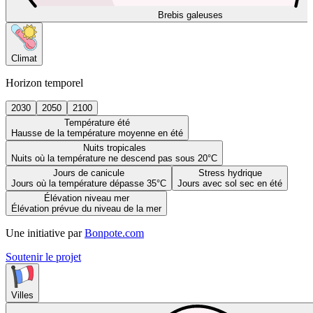
Brebis galeuses
Climat
Horizon temporel
2030
2050
2100
Température été
Hausse de la température moyenne en été
Nuits tropicales
Nuits où la température ne descend pas sous 20°C
Jours de canicule
Stress hydrique
Jours où la température dépasse 35°C
Jours avec sol sec en été
Élévation niveau mer
Élévation prévue du niveau de la mer
Une initiative par
Bonpote.com
Soutenir le projet
Villes