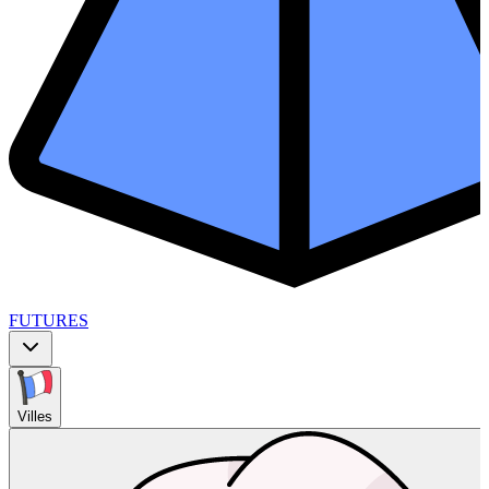
FUTURES
Villes