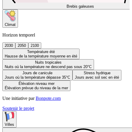
Brebis galeuses
Climat
Horizon temporel
2030
2050
2100
Température été
Hausse de la température moyenne en été
Nuits tropicales
Nuits où la température ne descend pas sous 20°C
Jours de canicule
Stress hydrique
Jours où la température dépasse 35°C
Jours avec sol sec en été
Élévation niveau mer
Élévation prévue du niveau de la mer
Une initiative par
Bonpote.com
Soutenir le projet
Villes