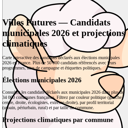
Villes Futures — Candidats
municipales 2026 et projections
climatiques
Carte interactive des candidats déclarés aux élections municipales
2026 en France. Plus de 50 000 candidats référencés avec leurs
programmes, sites de campagne et étiquettes politiques.
Élections municipales 2026
Consultez les candidats déclarés aux municipales 2026 dans plus de
34 000 communes françaises. Filtrez par couleur politique (gauche,
centre, droite, écologistes, extrême-droite), par profil territorial
(urbain, périurbain, rural) et par taille de commune.
Projections climatiques par commune