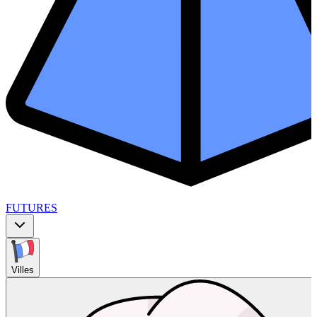
FUTURES
Villes