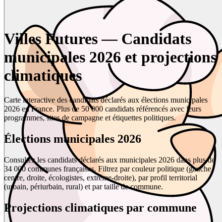
Villes Futures — Candidats
municipales 2026 et projections
climatiques
Carte interactive des candidats déclarés aux élections municipales
2026 en France. Plus de 50 000 candidats référencés avec leurs
programmes, sites de campagne et étiquettes politiques.
Élections municipales 2026
Consultez les candidats déclarés aux municipales 2026 dans plus de
34 000 communes françaises. Filtrez par couleur politique (gauche,
centre, droite, écologistes, extrême-droite), par profil territorial
(urbain, périurbain, rural) et par taille de commune.
Projections climatiques par commune