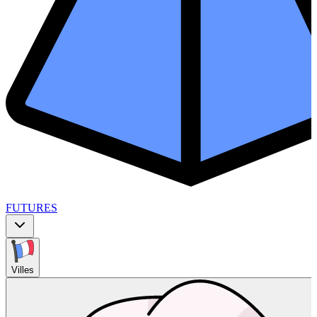
FUTURES
Villes