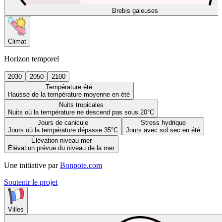
Brebis galeuses
Climat
Horizon temporel
2030
2050
2100
Température été
Hausse de la température moyenne en été
Nuits tropicales
Nuits où la température ne descend pas sous 20°C
Jours de canicule
Stress hydrique
Jours où la température dépasse 35°C
Jours avec sol sec en été
Élévation niveau mer
Élévation prévue du niveau de la mer
Une initiative par
Bonpote.com
Soutenir le projet
Villes