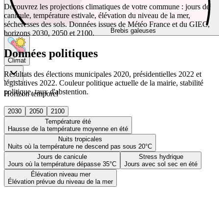
Découvrez les projections climatiques de votre commune : jours de
canicule, température estivale, élévation du niveau de la mer,
sécheresses des sols. Données issues de Météo France et du GIEC,
Brebis galeuses
horizons 2030, 2050 et 2100.
Données politiques
Climat
Résultats des élections municipales 2020, présidentielles 2022 et
législatives 2022. Couleur politique actuelle de la mairie, stabilité
politique, taux d'abstention.
Horizon temporel
2030
2050
2100
Température été
Hausse de la température moyenne en été
Nuits tropicales
Nuits où la température ne descend pas sous 20°C
Jours de canicule
Stress hydrique
Jours où la température dépasse 35°C
Jours avec sol sec en été
Élévation niveau mer
Élévation prévue du niveau de la mer