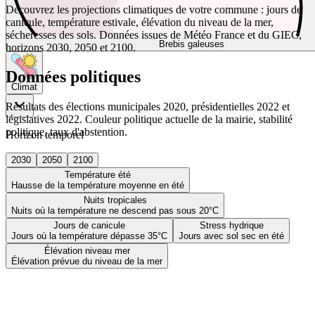
Découvrez les projections climatiques de votre commune : jours de
canicule, température estivale, élévation du niveau de la mer,
sécheresses des sols. Données issues de Météo France et du GIEC,
Brebis galeuses
horizons 2030, 2050 et 2100.
Données politiques
Climat
Résultats des élections municipales 2020, présidentielles 2022 et
législatives 2022. Couleur politique actuelle de la mairie, stabilité
politique, taux d'abstention.
Horizon temporel
2030
2050
2100
Température été
Hausse de la température moyenne en été
Nuits tropicales
Nuits où la température ne descend pas sous 20°C
Jours de canicule
Stress hydrique
Jours où la température dépasse 35°C
Jours avec sol sec en été
Élévation niveau mer
Élévation prévue du niveau de la mer