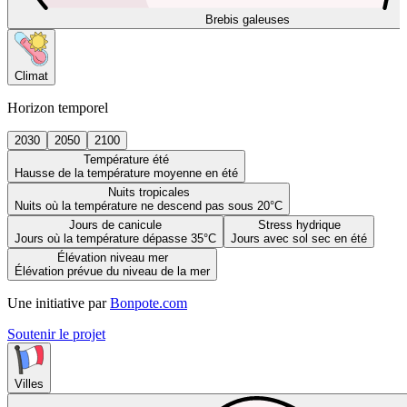
Brebis galeuses
Climat
Horizon temporel
2030
2050
2100
Température été
Hausse de la température moyenne en été
Nuits tropicales
Nuits où la température ne descend pas sous 20°C
Jours de canicule
Stress hydrique
Jours où la température dépasse 35°C
Jours avec sol sec en été
Élévation niveau mer
Élévation prévue du niveau de la mer
Une initiative par
Bonpote.com
Soutenir le projet
Villes