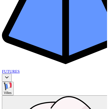
FUTURES
Villes