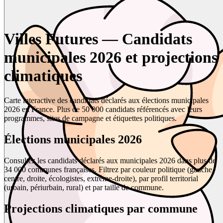
Villes Futures — Candidats
municipales 2026 et projections
climatiques
Carte interactive des candidats déclarés aux élections municipales
2026 en France. Plus de 50 000 candidats référencés avec leurs
programmes, sites de campagne et étiquettes politiques.
Élections municipales 2026
Consultez les candidats déclarés aux municipales 2026 dans plus de
34 000 communes françaises. Filtrez par couleur politique (gauche,
centre, droite, écologistes, extrême-droite), par profil territorial
(urbain, périurbain, rural) et par taille de commune.
Projections climatiques par commune