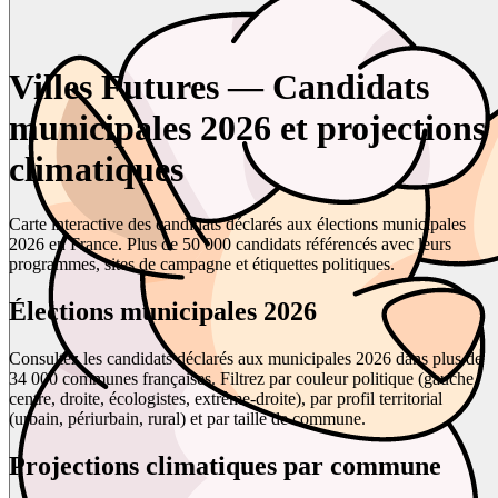
Villes Futures — Candidats
municipales 2026 et projections
climatiques
Carte interactive des candidats déclarés aux élections municipales
2026 en France. Plus de 50 000 candidats référencés avec leurs
programmes, sites de campagne et étiquettes politiques.
Élections municipales 2026
Consultez les candidats déclarés aux municipales 2026 dans plus de
34 000 communes françaises. Filtrez par couleur politique (gauche,
centre, droite, écologistes, extrême-droite), par profil territorial
(urbain, périurbain, rural) et par taille de commune.
Projections climatiques par commune