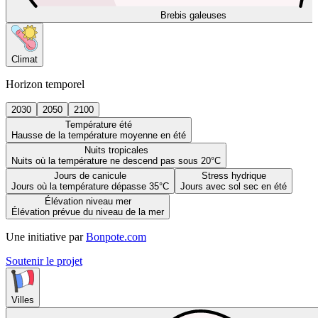
Brebis galeuses
Climat
Horizon temporel
2030
2050
2100
Température été
Hausse de la température moyenne en été
Nuits tropicales
Nuits où la température ne descend pas sous 20°C
Jours de canicule
Stress hydrique
Jours où la température dépasse 35°C
Jours avec sol sec en été
Élévation niveau mer
Élévation prévue du niveau de la mer
Une initiative par
Bonpote.com
Soutenir le projet
Villes