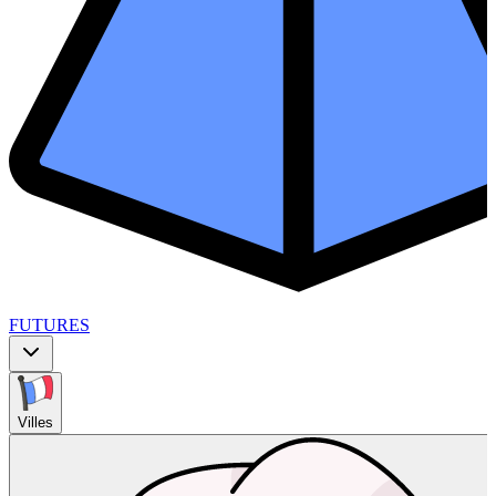
FUTURES
Villes