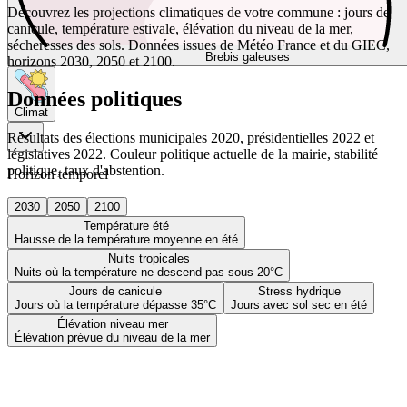
Découvrez les projections climatiques de votre commune : jours de
canicule, température estivale, élévation du niveau de la mer,
sécheresses des sols. Données issues de Météo France et du GIEC,
Brebis galeuses
horizons 2030, 2050 et 2100.
Données politiques
Climat
Résultats des élections municipales 2020, présidentielles 2022 et
législatives 2022. Couleur politique actuelle de la mairie, stabilité
politique, taux d'abstention.
Horizon temporel
2030
2050
2100
Température été
Hausse de la température moyenne en été
Nuits tropicales
Nuits où la température ne descend pas sous 20°C
Jours de canicule
Stress hydrique
Jours où la température dépasse 35°C
Jours avec sol sec en été
Élévation niveau mer
Élévation prévue du niveau de la mer