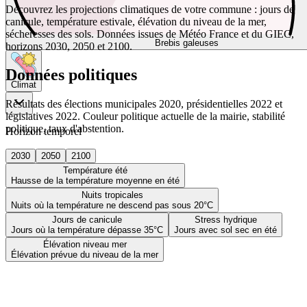
Découvrez les projections climatiques de votre commune : jours de
canicule, température estivale, élévation du niveau de la mer,
sécheresses des sols. Données issues de Météo France et du GIEC,
Brebis galeuses
horizons 2030, 2050 et 2100.
Données politiques
Climat
Résultats des élections municipales 2020, présidentielles 2022 et
législatives 2022. Couleur politique actuelle de la mairie, stabilité
politique, taux d'abstention.
Horizon temporel
2030
2050
2100
Température été
Hausse de la température moyenne en été
Nuits tropicales
Nuits où la température ne descend pas sous 20°C
Jours de canicule
Stress hydrique
Jours où la température dépasse 35°C
Jours avec sol sec en été
Élévation niveau mer
Élévation prévue du niveau de la mer