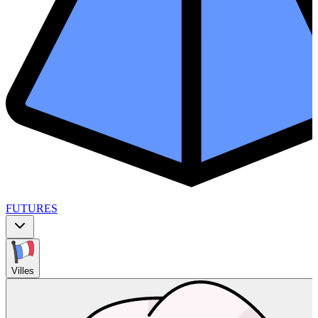
FUTURES
Villes