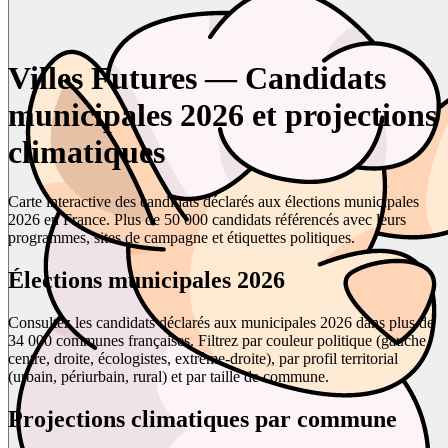
Villes Futures — Candidats
municipales 2026 et projections
climatiques
Carte interactive des candidats déclarés aux élections municipales
2026 en France. Plus de 50 000 candidats référencés avec leurs
programmes, sites de campagne et étiquettes politiques.
Élections municipales 2026
Consultez les candidats déclarés aux municipales 2026 dans plus de
34 000 communes françaises. Filtrez par couleur politique (gauche,
centre, droite, écologistes, extrême-droite), par profil territorial
(urbain, périurbain, rural) et par taille de commune.
Projections climatiques par commune