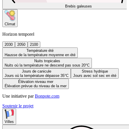
Brebis galeuses
Climat
Horizon temporel
2030
2050
2100
Température été
Hausse de la température moyenne en été
Nuits tropicales
Nuits où la température ne descend pas sous 20°C
Jours de canicule
Stress hydrique
Jours où la température dépasse 35°C
Jours avec sol sec en été
Élévation niveau mer
Élévation prévue du niveau de la mer
Une initiative par
Bonpote.com
Soutenir le projet
Villes