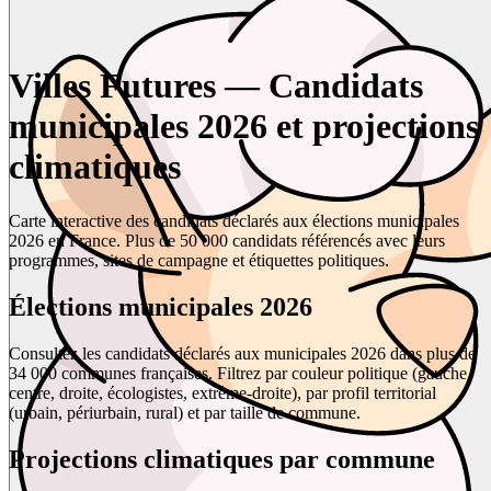
Villes Futures — Candidats
municipales 2026 et projections
climatiques
Carte interactive des candidats déclarés aux élections municipales
2026 en France. Plus de 50 000 candidats référencés avec leurs
programmes, sites de campagne et étiquettes politiques.
Élections municipales 2026
Consultez les candidats déclarés aux municipales 2026 dans plus de
34 000 communes françaises. Filtrez par couleur politique (gauche,
centre, droite, écologistes, extrême-droite), par profil territorial
(urbain, périurbain, rural) et par taille de commune.
Projections climatiques par commune