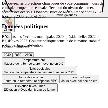
Découvrez les projections climatiques de votre commune : jours de
canicule, température estivale, élévation du niveau de la mer,
sécheresses des sols. Données issues de Météo France et du GIEC,
Brebis galeuses
horizons 2030, 2050 et 2100.
Données politiques
Climat
Résultats des élections municipales 2020, présidentielles 2022 et
législatives 2022. Couleur politique actuelle de la mairie, stabilité
politique, taux d'abstention.
Horizon temporel
2030
2050
2100
Température été
Hausse de la température moyenne en été
Nuits tropicales
Nuits où la température ne descend pas sous 20°C
Jours de canicule
Stress hydrique
Jours où la température dépasse 35°C
Jours avec sol sec en été
Élévation niveau mer
Élévation prévue du niveau de la mer