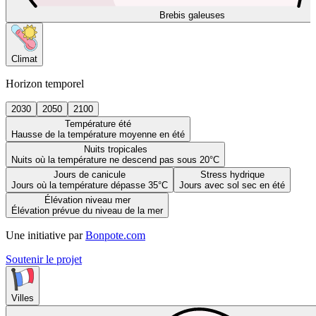
Brebis galeuses
Climat
Horizon temporel
2030
2050
2100
Température été
Hausse de la température moyenne en été
Nuits tropicales
Nuits où la température ne descend pas sous 20°C
Jours de canicule
Stress hydrique
Jours où la température dépasse 35°C
Jours avec sol sec en été
Élévation niveau mer
Élévation prévue du niveau de la mer
Une initiative par
Bonpote.com
Soutenir le projet
Villes