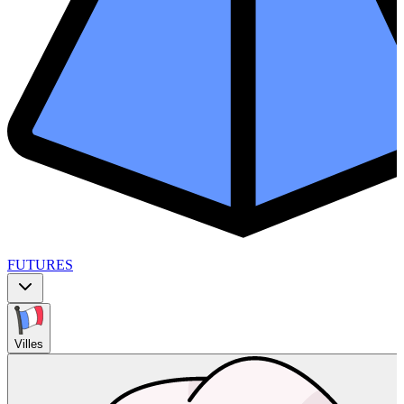
FUTURES
Villes