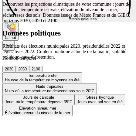
Découvrez les projections climatiques de votre commune : jours de
canicule, température estivale, élévation du niveau de la mer,
sécheresses des sols. Données issues de Météo France et du GIEC,
Brebis galeuses
horizons 2030, 2050 et 2100.
Données politiques
Climat
Résultats des élections municipales 2020, présidentielles 2022 et
législatives 2022. Couleur politique actuelle de la mairie, stabilité
politique, taux d'abstention.
Horizon temporel
2030
2050
2100
Température été
Hausse de la température moyenne en été
Nuits tropicales
Nuits où la température ne descend pas sous 20°C
Jours de canicule
Stress hydrique
Jours où la température dépasse 35°C
Jours avec sol sec en été
Élévation niveau mer
Élévation prévue du niveau de la mer