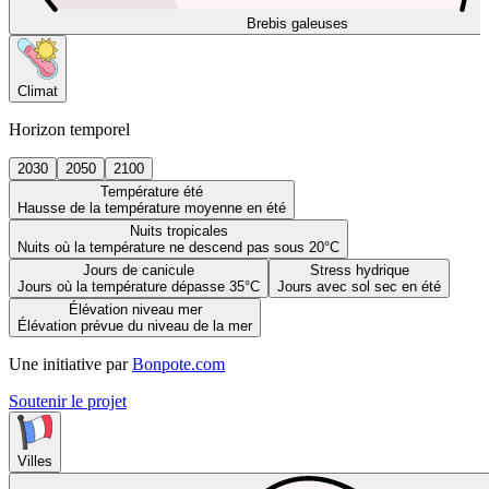
Brebis galeuses
Climat
Horizon temporel
2030
2050
2100
Température été
Hausse de la température moyenne en été
Nuits tropicales
Nuits où la température ne descend pas sous 20°C
Jours de canicule
Stress hydrique
Jours où la température dépasse 35°C
Jours avec sol sec en été
Élévation niveau mer
Élévation prévue du niveau de la mer
Une initiative par
Bonpote.com
Soutenir le projet
Villes