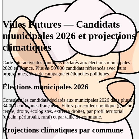
Villes Futures — Candidats
municipales 2026 et projections
climatiques
Carte interactive des candidats déclarés aux élections municipales
2026 en France. Plus de 50 000 candidats référencés avec leurs
programmes, sites de campagne et étiquettes politiques.
Élections municipales 2026
Consultez les candidats déclarés aux municipales 2026 dans plus de
34 000 communes françaises. Filtrez par couleur politique (gauche,
centre, droite, écologistes, extrême-droite), par profil territorial
(urbain, périurbain, rural) et par taille de commune.
Projections climatiques par commune