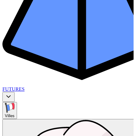
FUTURES
Villes