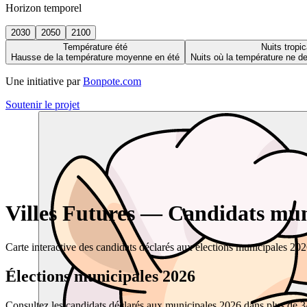
Horizon temporel
2030
2050
2100
Température été
Nuits tropic
Hausse de la température moyenne en été
Nuits où la température ne 
Une initiative par
Bonpote.com
Soutenir le projet
Villes Futures — Candidats muni
Carte interactive des candidats déclarés aux élections municipales 20
Élections municipales 2026
Consultez les candidats déclarés aux municipales 2026 dans plus de 34 0