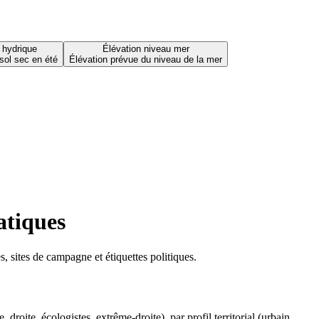
 hydrique
Élévation niveau mer
sol sec en été
Élévation prévue du niveau de la mer
atiques
 sites de campagne et étiquettes politiques.
oite, écologistes, extrême-droite), par profil territorial (urbain,