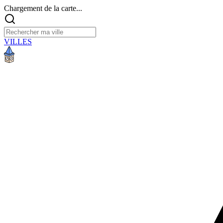
Chargement de la carte...
VILLES