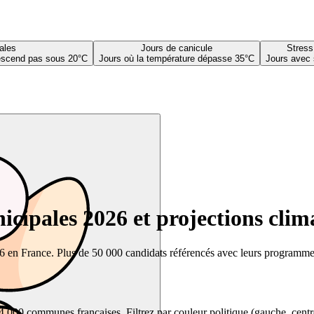
ales
Jours de canicule
Stress
descend pas sous 20°C
Jours où la température dépasse 35°C
Jours avec 
cipales 2026 et projections clim
26 en France. Plus de 50 000 candidats référencés avec leurs programmes,
00 communes françaises. Filtrez par couleur politique (gauche, centre, dr