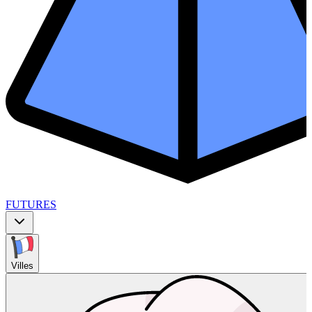
FUTURES
Villes