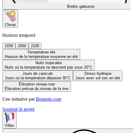
Brebis galeuses
Climat
Horizon temporel
2030
2050
2100
Température été
Hausse de la température moyenne en été
Nuits tropicales
Nuits où la température ne descend pas sous 20°C
Jours de canicule
Stress hydrique
Jours où la température dépasse 35°C
Jours avec sol sec en été
Élévation niveau mer
Élévation prévue du niveau de la mer
Une initiative par
Bonpote.com
Soutenir le projet
Villes