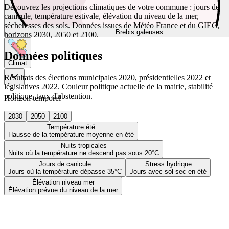
Découvrez les projections climatiques de votre commune : jours de
canicule, température estivale, élévation du niveau de la mer,
sécheresses des sols. Données issues de Météo France et du GIEC,
Brebis galeuses
horizons 2030, 2050 et 2100.
Données politiques
Climat
Résultats des élections municipales 2020, présidentielles 2022 et
législatives 2022. Couleur politique actuelle de la mairie, stabilité
politique, taux d'abstention.
Horizon temporel
2030
2050
2100
Température été
Hausse de la température moyenne en été
Nuits tropicales
Nuits où la température ne descend pas sous 20°C
Jours de canicule
Stress hydrique
Jours où la température dépasse 35°C
Jours avec sol sec en été
Élévation niveau mer
Élévation prévue du niveau de la mer