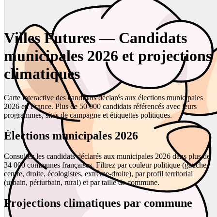
Villes Futures — Candidats
municipales 2026 et projections
climatiques
Carte interactive des candidats déclarés aux élections municipales
2026 en France. Plus de 50 000 candidats référencés avec leurs
programmes, sites de campagne et étiquettes politiques.
Élections municipales 2026
Consultez les candidats déclarés aux municipales 2026 dans plus de
34 000 communes françaises. Filtrez par couleur politique (gauche,
centre, droite, écologistes, extrême-droite), par profil territorial
(urbain, périurbain, rural) et par taille de commune.
Projections climatiques par commune