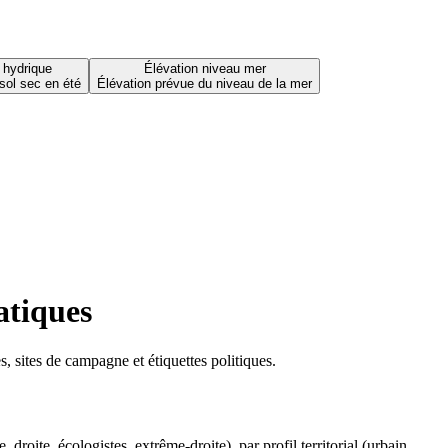
 hydrique
Élévation niveau mer
sol sec en été
Élévation prévue du niveau de la mer
atiques
 sites de campagne et étiquettes politiques.
oite, écologistes, extrême-droite), par profil territorial (urbain,