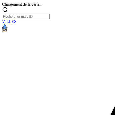
Chargement de la carte...
VILLES