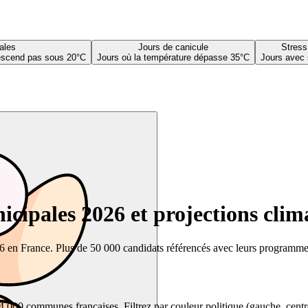
ales
Jours de canicule
Stress
descend pas sous 20°C
Jours où la température dépasse 35°C
Jours avec 
cipales 2026 et projections clim
26 en France. Plus de 50 000 candidats référencés avec leurs programmes,
00 communes françaises. Filtrez par couleur politique (gauche, centre, dr