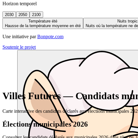
Horizon temporel
2030
2050
2100
Température été
Nuits tropic
Hausse de la température moyenne en été
Nuits où la température ne 
Une initiative par
Bonpote.com
Soutenir le projet
Villes Futures — Candidats muni
Carte interactive des candidats déclarés aux élections municipales 20
Élections municipales 2026
Consultez les candidats déclarés aux municipales 2026 dans plus de 34 0