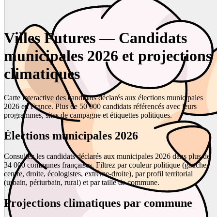
Villes Futures — Candidats
municipales 2026 et projections
climatiques
Carte interactive des candidats déclarés aux élections municipales
2026 en France. Plus de 50 000 candidats référencés avec leurs
programmes, sites de campagne et étiquettes politiques.
Élections municipales 2026
Consultez les candidats déclarés aux municipales 2026 dans plus de
34 000 communes françaises. Filtrez par couleur politique (gauche,
centre, droite, écologistes, extrême-droite), par profil territorial
(urbain, périurbain, rural) et par taille de commune.
Projections climatiques par commune