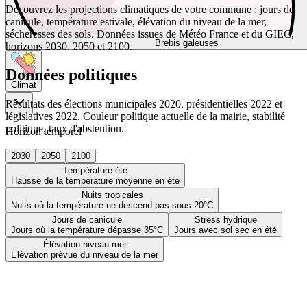
Découvrez les projections climatiques de votre commune : jours de
canicule, température estivale, élévation du niveau de la mer,
sécheresses des sols. Données issues de Météo France et du GIEC,
Brebis galeuses
horizons 2030, 2050 et 2100.
Données politiques
Climat
Résultats des élections municipales 2020, présidentielles 2022 et
législatives 2022. Couleur politique actuelle de la mairie, stabilité
politique, taux d'abstention.
Horizon temporel
2030
2050
2100
Température été
Hausse de la température moyenne en été
Nuits tropicales
Nuits où la température ne descend pas sous 20°C
Jours de canicule
Stress hydrique
Jours où la température dépasse 35°C
Jours avec sol sec en été
Élévation niveau mer
Élévation prévue du niveau de la mer