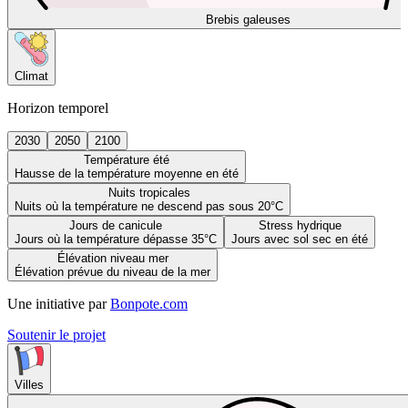
Brebis galeuses
Climat
Horizon temporel
2030
2050
2100
Température été
Hausse de la température moyenne en été
Nuits tropicales
Nuits où la température ne descend pas sous 20°C
Jours de canicule
Stress hydrique
Jours où la température dépasse 35°C
Jours avec sol sec en été
Élévation niveau mer
Élévation prévue du niveau de la mer
Une initiative par
Bonpote.com
Soutenir le projet
Villes