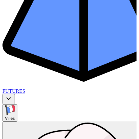
FUTURES
Villes